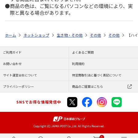
商品の色は、ご覧になるパソコンなどの環境により、実
際と異なる場合があります。
ホーム
ネットショップ
生き物・その他
その他
その他
【ハイ
ご利用ガイド
よくあるご質問
お問い合わせ
利用規約
サイト運営会社について
特定商取引法に基づく表記について
プライバシーポリシー
商品のご提案はこちら
SNSでお得な情報発信中
Copyright (C) JAPAN POST Co.,Ltd. All Rights Reserved.
0