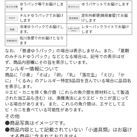
ゆうパック等でお届けしま
ゆうパケットでお届けします
す
チルドゆうパックでお届け
定形外郵便(簡易書留)でお届
します
けします
冷凍ゆうパックでお届けし
レターパックライトでお届け
ます。
します
佐川急便でのお届けとなり
ます
なお、「普通ゆうパック」の場合は表示しません。また、「夏期
のみチルドゆうパック」などとなる場合は、記号での表示はせ
ず、商品内容欄にその旨を表示しています。
アレルギー情報について
商品に「小麦」「そば」「卵」「乳」「落花生」「えび」「か
に」「くるみ」のアレルギー特定8品目を含んでいる場合に品目名
を表示します。
※エビ・カニを除く魚介類（これらの魚介類を原材料として製造
された加工品も含む）は、漁獲漁法によりエビ・カニが混じって
いる場合があります。 また、これらの魚介類は、エサとしてエ
ビ・カニを食べている可能性があります。
その他
商品写真はイメージです。
商品内容として記載されていない「小道具類」はお届け
する商品に含まれておりません。