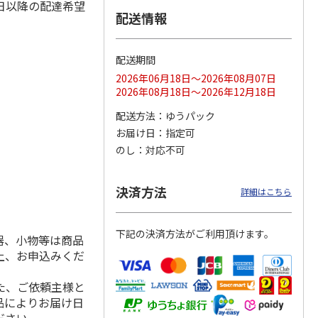
日以降の配達希望
配送情報
配送期間
ス 大
MLB ドジャース 大
ドジャース 大谷翔
MLB ドジャース 大
由伸・
谷翔平 2026 NL 3・
平 日本人最多53試
谷翔平 2026 NL 3・
2026年06月18日～2026年08月07日
日本人
…
4月投手
…
合連続出塁記念 シ
4月投手
…
2026年08月18日～2026年12月18日
ル
…
17,000円
17,000円
8,500円
配送方法
ゆうパック
(送料・税込)
(送料・税込)
(送料・税込)
お届け日
指定可
のし
対応不可
決済方法
詳細はこちら
下記の決済方法がご利用頂けます。
器、小物等は商品
上、お申込みくだ
た、ご依頼主様と
品によりお届け日