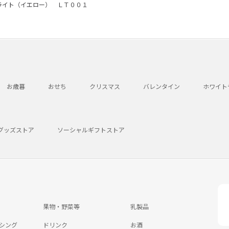
ライト（イエロー） ＬＴ００１
お歳暮
おせち
クリスマス
バレンタイン
ホワイト
グッズストア
ソーシャルギフトストア
果物・野菜等
乳製品
シング
ドリンク
お酒