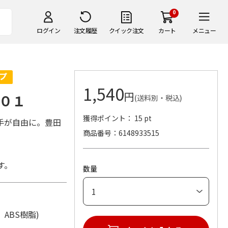
0
ログイン
注文履歴
クイック注文
カート
メニュー
1,540
円
０１
(送料別・税込)
獲得ポイント： 15 pt
手が自由に。豊田
商品番号
6148933515
す。
数量
ン、ABS樹脂)