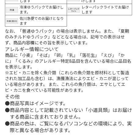
します
けします
冷凍ゆうパックでお届けし
レターパックライトでお届け
ます。
します
佐川急便でのお届けとなり
ます
なお、「普通ゆうパック」の場合は表示しません。また、「夏期
のみチルドゆうパック」などとなる場合は、記号での表示はせ
ず、商品内容欄にその旨を表示しています。
アレルギー情報について
商品に「小麦」「そば」「卵」「乳」「落花生」「えび」「か
に」「くるみ」のアレルギー特定8品目を含んでいる場合に品目名
を表示します。
※エビ・カニを除く魚介類（これらの魚介類を原材料として製造
された加工品も含む）は、漁獲漁法によりエビ・カニが混じって
いる場合があります。 また、これらの魚介類は、エサとしてエ
ビ・カニを食べている可能性があります。
その他
商品写真はイメージです。
商品内容として記載されていない「小道具類」はお届け
する商品に含まれておりません。
商品の色は、ご覧になるパソコンなどの環境により、実
際と異なる場合があります。