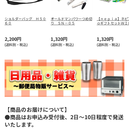
ショルダーバッグ Ｈ５０
オールドマンパワーつめ切
【ｎｅｐｉａ】ネピ
６０
り ＳＮ－０５
ｏギフトセットＷＩ
１ ＮＥＳ－１２０
５
2,200円
1,320円
1,320円
(送料別・税込)
(送料別・税込)
(送料別・税込)
【商品のお届けについて】
●商品はお申込み受付後、2日～10日程度で発送
いたします。