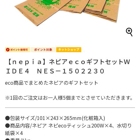
【ｎｅｐｉａ】ネピアｅｃｏギフトセットＷ
ＩＤＥ４ ＮＥＳ－１５０２２３０
eco商品でまとめたネピアのギフトセット
※1回のご注文はお一人様5個までとさせていただきます。
●包装サイズ/101×243×265mm(化粧箱入)
●商品内容/ネピア ネピecoティッシュ200W×4、水切り
紙袋×4