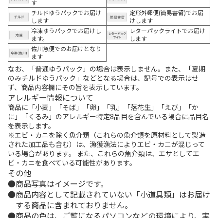
す
チルドゆうパックでお届け
定形外郵便(簡易書留)でお届
します
けします
冷凍ゆうパックでお届けし
レターパックライトでお届け
ます。
します
佐川急便でのお届けとなり
ます
なお、「普通ゆうパック」の場合は表示しません。また、「夏期
のみチルドゆうパック」などとなる場合は、記号での表示はせ
ず、商品内容欄にその旨を表示しています。
アレルギー情報について
商品に「小麦」「そば」「卵」「乳」「落花生」「えび」「か
に」「くるみ」のアレルギー特定8品目を含んでいる場合に品目名
を表示します。
※エビ・カニを除く魚介類（これらの魚介類を原材料として製造
された加工品も含む）は、漁獲漁法によりエビ・カニが混じって
いる場合があります。 また、これらの魚介類は、エサとしてエ
ビ・カニを食べている可能性があります。
その他
商品写真はイメージです。
商品内容として記載されていない「小道具類」はお届け
する商品に含まれておりません。
商品の色は、ご覧になるパソコンなどの環境により、実