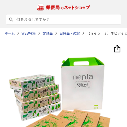
ホーム
WEB特集
非食品
日用品・雑貨
【ｎｅｐｉａ】ネピアｅ