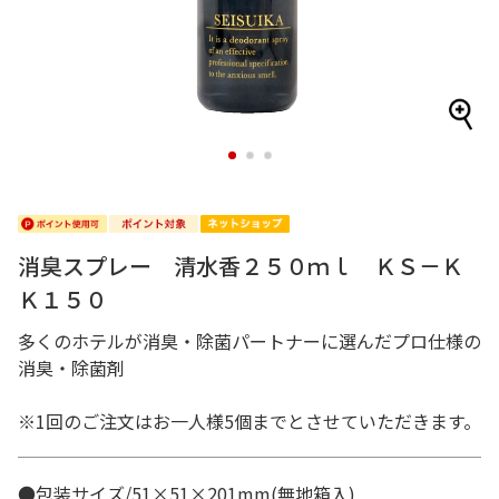
1
2
3
消臭スプレー 清水香２５０ｍｌ ＫＳ－Ｋ
Ｋ１５０
多くのホテルが消臭・除菌パートナーに選んだプロ仕様の
消臭・除菌剤
※1回のご注文はお一人様5個までとさせていただきます。
●包装サイズ/51×51×201mm(無地箱入)