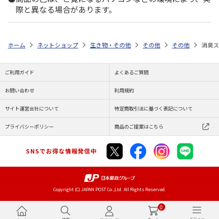
際と異なる場合があります。
ホーム
ネットショップ
生き物・その他
その他
その他
消臭ス
ご利用ガイド
よくあるご質問
お問い合わせ
利用規約
サイト運営会社について
特定商取引法に基づく表記について
プライバシーポリシー
商品のご提案はこちら
SNSでお得な情報発信中
Copyright (C) JAPAN POST Co.,Ltd. All Rights Reserved.
0