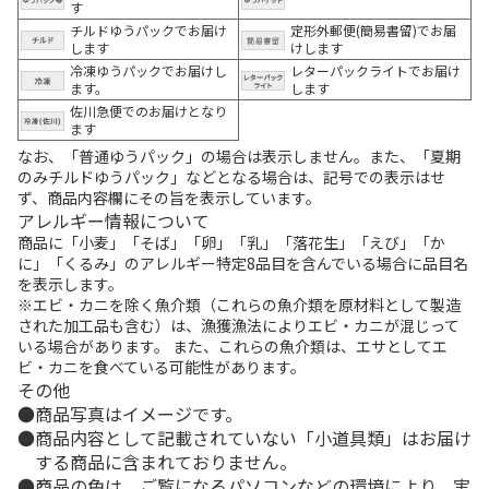
す
チルドゆうパックでお届け
定形外郵便(簡易書留)でお届
します
けします
冷凍ゆうパックでお届けし
レターパックライトでお届け
ます。
します
佐川急便でのお届けとなり
ます
なお、「普通ゆうパック」の場合は表示しません。また、「夏期
のみチルドゆうパック」などとなる場合は、記号での表示はせ
ず、商品内容欄にその旨を表示しています。
アレルギー情報について
商品に「小麦」「そば」「卵」「乳」「落花生」「えび」「か
に」「くるみ」のアレルギー特定8品目を含んでいる場合に品目名
を表示します。
※エビ・カニを除く魚介類（これらの魚介類を原材料として製造
された加工品も含む）は、漁獲漁法によりエビ・カニが混じって
いる場合があります。 また、これらの魚介類は、エサとしてエ
ビ・カニを食べている可能性があります。
その他
商品写真はイメージです。
商品内容として記載されていない「小道具類」はお届け
する商品に含まれておりません。
商品の色は、ご覧になるパソコンなどの環境により、実