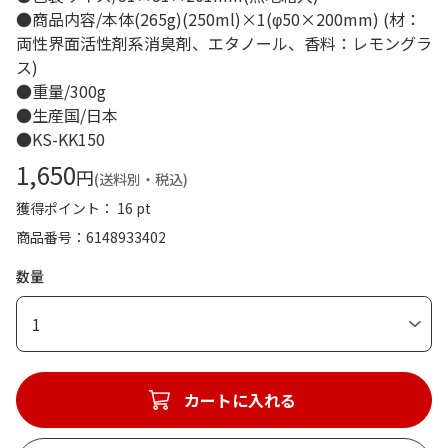
●商品内容/本体(265g)(250ml)×1(φ50×200mm) (材：
両性界面活性剤系消臭剤、エタノール、香料：レモングラ
ス)
●重量/300g
●生産国/日本
●KS-KK150
1,650
円
(送料別・税込)
獲得ポイント： 16 pt
商品番号
6148933402
数量
1
カートに入れる