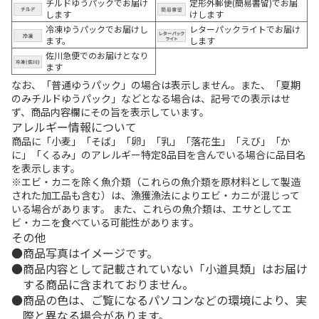
チルドゆうパックでお届け
定形外郵便(簡易書留)でお届
します
けします
冷凍ゆうパックでお届けし
レターパックライトでお届け
ます。
します
佐川急便でのお届けとなり
ます
なお、「普通ゆうパック」の場合は表示しません。また、「夏期
のみチルドゆうパック」などとなる場合は、記号での表示はせ
ず、商品内容欄にその旨を表示しています。
アレルギー情報について
商品に「小麦」「そば」「卵」「乳」「落花生」「えび」「か
に」「くるみ」のアレルギー特定8品目を含んでいる場合に品目名
を表示します。
※エビ・カニを除く魚介類（これらの魚介類を原材料として製造
された加工品も含む）は、漁獲漁法によりエビ・カニが混じって
いる場合があります。 また、これらの魚介類は、エサとしてエ
ビ・カニを食べている可能性があります。
その他
商品写真はイメージです。
商品内容として記載されていない「小道具類」はお届け
する商品に含まれておりません。
商品の色は、ご覧になるパソコンなどの環境により、実
際と異なる場合があります。