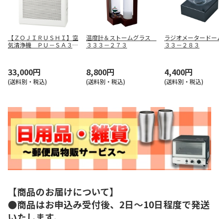
【ＺＯＪＩＲＵＳＨＩ】空
温度計＆ストームグラス
ラジオメータードー
気清浄機 ＰＵ－ＳＡ３５
３３３－２７３
３３－２８３
－ＷＡ
33,000円
8,800円
4,400円
(送料別・税込)
(送料別・税込)
(送料別・税込)
【商品のお届けについて】
●商品はお申込み受付後、2日～10日程度で発送
いたします。