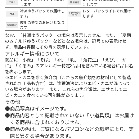
します
けします
冷凍ゆうパックでお届けし
レターパックライトでお届け
ます。
します
佐川急便でのお届けとなり
ます
なお、「普通ゆうパック」の場合は表示しません。また、「夏期
のみチルドゆうパック」などとなる場合は、記号での表示はせ
ず、商品内容欄にその旨を表示しています。
アレルギー情報について
商品に「小麦」「そば」「卵」「乳」「落花生」「えび」「か
に」「くるみ」のアレルギー特定8品目を含んでいる場合に品目名
を表示します。
※エビ・カニを除く魚介類（これらの魚介類を原材料として製造
された加工品も含む）は、漁獲漁法によりエビ・カニが混じって
いる場合があります。 また、これらの魚介類は、エサとしてエ
ビ・カニを食べている可能性があります。
その他
商品写真はイメージです。
商品内容として記載されていない「小道具類」はお届け
する商品に含まれておりません。
商品の色は、ご覧になるパソコンなどの環境により、実
際と異なる場合があります。