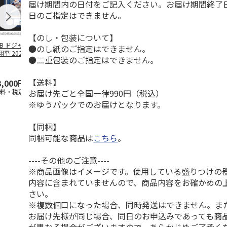
届け期間内の日付をご記入ください。お届け期間終了
日のご指定はできません。
【のし・包装について】
LB ドジャース 大
ドジャース 大谷翔
ドジャース 大谷翔
MLB ドジャー
●のし紙のご指定はできません。
平 2026 NL 3・
平 日本人最多53試
平 日本人最多53試
谷翔平・山本
●二重包装のご指定はできません。
月投手
…
合連続出塁記念 ダ
合連続出塁記念 コ
佐々木朗希 
ブ
…
イ
…
【送料】
3,000円
33,000円
9,900円
8,500円
お届け先ごと全国一律990円（税込）
送料・税込)
(送料・税込)
(送料・税込)
(送料・税込)
※ゆうパックでのお届けとなります。
【同梱】
同梱可能な商品は
こちら
。
----その他のご注意----
※商品画像はイメージです。使用している盛りつけの
内容に含まれていませんので、商品内容をお確かめの
さい。
※複数個口になった場合、同時発送はできません。ま
お届け先様が同じ場合、同日のお申込みであっても商