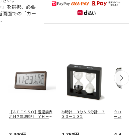
ださい。
+」を選択、必要
当画面での「カー
。
【ＡＤＥＳＳＯ】温湿度表
砂時計 ３分＆５分計 ３
クロック付
示付き電波時計 ＹＨ－５
３３－１０２
ーカー Ｐ
９
3,300円
2,750円
4,400円