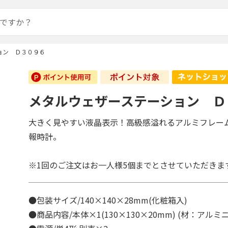
ョン Ｄ３０９６
メタルウェザーステーション Ｄ
大きく見やすい液晶表示！高級感溢れるアルミフレー
報時計。
※1回のご注文はお一人様5個までとさせていただきま
●包装サイズ/140×140×28mm(化粧箱入)
●商品内容/本体×1(130×130×20mm) (材：アル