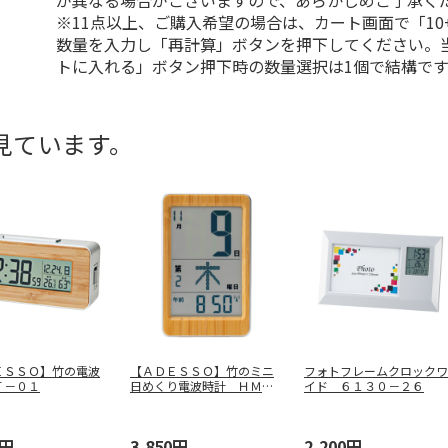
が異なる場合がございますので、あらかじめご了承く
※11点以上、ご購入希望の場合は、カート画面で「10
数量を入力し「再計算」ボタンを押下してください。
トに入れる」ボタン押下時の数量選択は1個で結構です
見ています。
ＥＳＳＯ】竹の電波
【ＡＤＥＳＳＯ】竹のミニ
フォトフレームクロックワ
Ｔ－０１
日めくり電波時計 ＨＭ－
イド ６１３０－２６
００３
0円
3,850円
2,200円