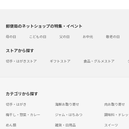
郵便局のネットショップの特集・イベント
母の日
こどもの日
父の日
お中元
敬老の日
ストアから探す
切手・はがきストア
ギフトストア
食品・グルメストア
カテゴリから探す
切手・はがき
海鮮お取り寄せ
肉お取り寄せ
梅干し・惣菜・カレー
ジャム・はちみつ
調味料・ドレッ
めん類
雑貨・日用品
スイーツ