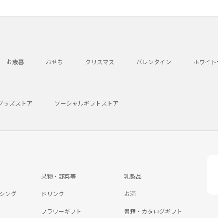
お歳暮
おせち
クリスマス
バレンタイン
ホワイト
グッズストア
ソーシャルギフトストア
果物・野菜等
乳製品
シング
ドリンク
お酒
フラワーギフト
書籍・カタログギフト