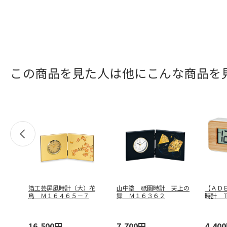
この商品を見た人は他にこんな商品を
箔工芸屏風時計（大）花
山中塗 祇園時計 天上の
【ＡＤ
鳥 Ｍ１６４６５－７
舞 Ｍ１６３６２
時計 
16,500円
7,700円
4,40