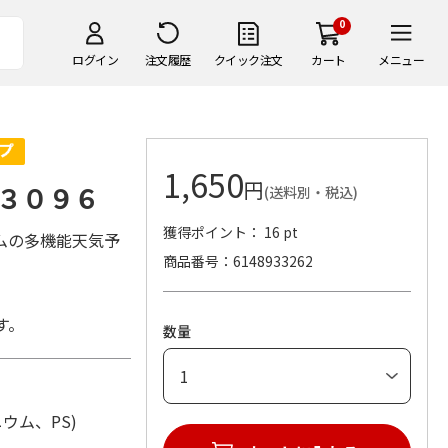
0
ログイン
注文履歴
クイック注文
カート
メニュー
1,650
円
３０９６
(送料別・税込)
獲得ポイント： 16 pt
ムの多機能天気予
商品番号
6148933262
す。
数量
ミニウム、PS)