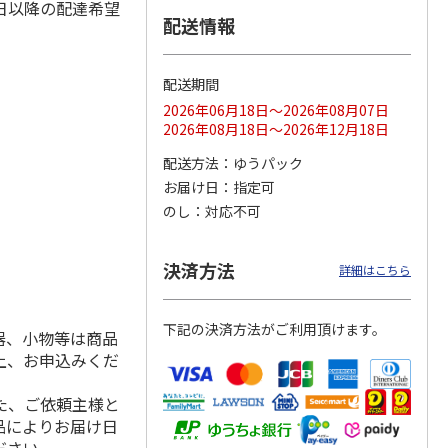
日以降の配達希望
配送情報
配送期間
ス 大
MLB ドジャース 大
ドジャース 大谷翔
MLB ドジャース 大
由伸・
谷翔平 2026 NL 3・
平 日本人最多53試
谷翔平 2026 NL 3・
2026年06月18日～2026年08月07日
日本人
…
4月投手
…
合連続出塁記念 シ
4月投手
…
2026年08月18日～2026年12月18日
ル
…
17,000円
17,000円
8,500円
配送方法
ゆうパック
(送料・税込)
(送料・税込)
(送料・税込)
お届け日
指定可
のし
対応不可
決済方法
詳細はこちら
下記の決済方法がご利用頂けます。
器、小物等は商品
上、お申込みくだ
た、ご依頼主様と
品によりお届け日