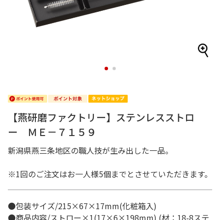
1
2
【燕研磨ファクトリー】ステンレスストロ
ー ＭＥ－７１５９
新潟県燕三条地区の職人技が生み出した一品。
※1回のご注文はお一人様5個までとさせていただきます。
●包装サイズ/215×67×17mm(化粧箱入)
●商品内容/ストロー×1(17×6×198mm) (材：18-8ステ