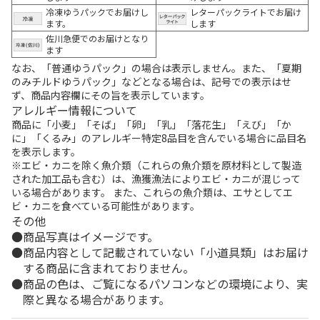
冷凍ゆうパックでお届けし
レターパックライトでお届け
ます。
します
佐川急便でのお届けとなり
ます
なお、「普通ゆうパック」の場合は表示しません。また、「夏期
のみチルドゆうパック」などとなる場合は、記号での表示はせ
ず、商品内容欄にその旨を表示しています。
アレルギー情報について
商品に「小麦」「そば」「卵」「乳」「落花生」「えび」「か
に」「くるみ」のアレルギー特定8品目を含んでいる場合に品目名
を表示します。
※エビ・カニを除く魚介類（これらの魚介類を原材料として製造
された加工品も含む）は、漁獲漁法によりエビ・カニが混じって
いる場合があります。 また、これらの魚介類は、エサとしてエ
ビ・カニを食べている可能性があります。
その他
商品写真はイメージです。
商品内容として記載されていない「小道具類」はお届け
する商品に含まれておりません。
商品の色は、ご覧になるパソコンなどの環境により、実
際と異なる場合があります。