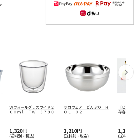
。
Ｗウォールグラスワイド２
ホロウェア どんぶり Ｈ
【ビタプラ
００ｍｌ ＴＷ－３７８０
ＯＬ－０２
存容器６Ｐ
２
1,320円
1,210円
1,100円
(送料別・税込)
(送料別・税込)
(送料別・税込