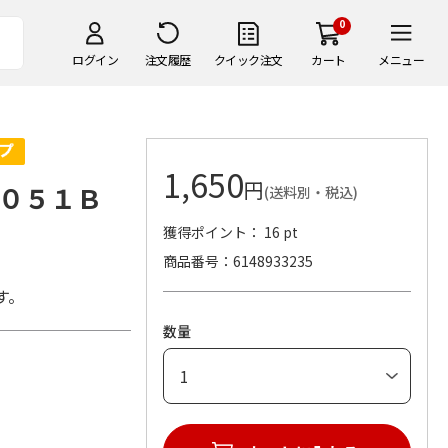
0
ログイン
注文履歴
クイック注文
カート
メニュー
1,650
円
０５１Ｂ
(送料別・税込)
獲得ポイント： 16 pt
商品番号
6148933235
す。
数量
)