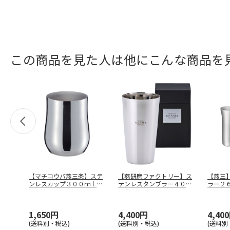
この商品を見た人は他にこんな商品を
【マチコウバ燕三条】ステ
【燕研磨ファクトリー】ス
【燕三
ンレスカップ３００ｍｌ
テンレスタンブラー４００
ラー２
ＭＥ－７２
…
ｍｌ ＴＭ
…
－０９
1,650円
4,400円
4,40
(送料別・税込)
(送料別・税込)
(送料別