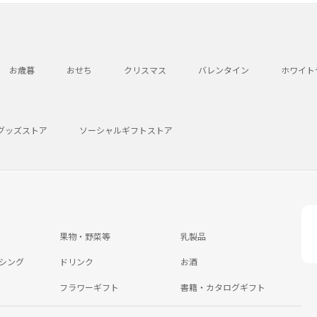
お歳暮
おせち
クリスマス
バレンタイン
ホワイト
グッズストア
ソーシャルギフトストア
果物・野菜等
乳製品
シング
ドリンク
お酒
フラワーギフト
書籍・カタログギフト