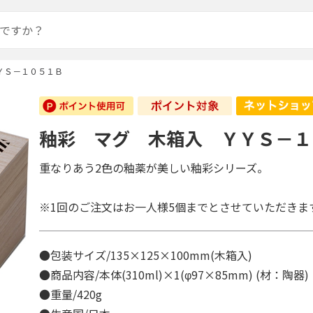
ＹＳ－１０５１Ｂ
釉彩 マグ 木箱入 ＹＹＳ－１
重なりあう2色の釉薬が美しい釉彩シリーズ。
※1回のご注文はお一人様5個までとさせていただきま
●包装サイズ/135×125×100mm(木箱入)
●商品内容/本体(310ml)×1(φ97×85mm) (材：陶器
●重量/420g