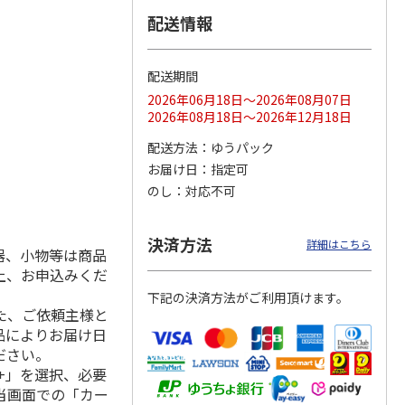
配送情報
配送期間
ス 大
MLB ドジャース 大
ドジャース 大谷翔
MLB ドジャース 大
由伸・
谷翔平 2026 NL 3・
平 日本人最多53試
谷翔平 2026 NL 3・
2026年06月18日～2026年08月07日
日本人
…
4月投手
…
合連続出塁記念 シ
4月投手
…
2026年08月18日～2026年12月18日
ル
…
17,000円
17,000円
8,500円
配送方法
ゆうパック
(送料・税込)
(送料・税込)
(送料・税込)
お届け日
指定可
のし
対応不可
決済方法
詳細はこちら
器、小物等は商品
上、お申込みくだ
下記の決済方法がご利用頂けます。
た、ご依頼主様と
品によりお届け日
ださい。
+」を選択、必要
当画面での「カー