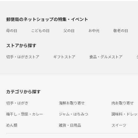
郵便局のネットショップの特集・イベント
母の日
こどもの日
父の日
お中元
敬老の日
ストアから探す
切手・はがきストア
ギフトストア
食品・グルメストア
カテゴリから探す
切手・はがき
海鮮お取り寄せ
肉お取り寄せ
梅干し・惣菜・カレー
ジャム・はちみつ
調味料・ドレッ
めん類
雑貨・日用品
スイーツ