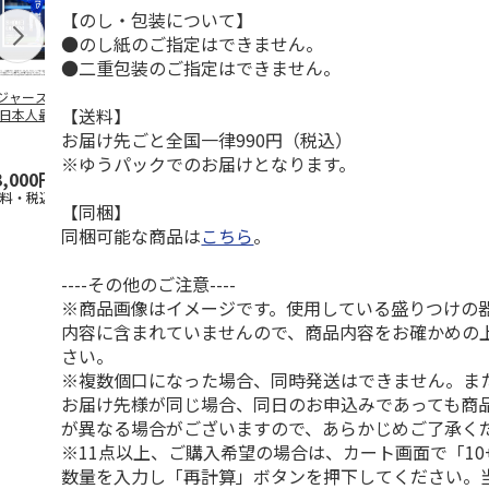
【のし・包装について】
●のし紙のご指定はできません。
●二重包装のご指定はできません。
ジャース 大谷翔
MLB ドジャース 大
ドジャース 大谷翔
MLB ドジャー
【送料】
 日本人最多53試
谷翔平 2026 NL 3・
平 日本人最多53試
谷翔平・山本
連続出塁記念 ダ
4月投手
…
合連続出塁記念 コ
佐々木朗希 
お届け先ごと全国一律990円（税込）
…
イ
…
※ゆうパックでのお届けとなります。
3,000円
33,000円
9,900円
8,500円
送料・税込)
(送料・税込)
(送料・税込)
(送料・税込)
【同梱】
同梱可能な商品は
こちら
。
----その他のご注意----
※商品画像はイメージです。使用している盛りつけの
内容に含まれていませんので、商品内容をお確かめの
さい。
※複数個口になった場合、同時発送はできません。ま
お届け先様が同じ場合、同日のお申込みであっても商
が異なる場合がございますので、あらかじめご了承く
※11点以上、ご購入希望の場合は、カート画面で「10
数量を入力し「再計算」ボタンを押下してください。