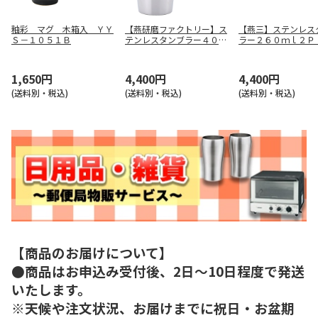
釉彩 マグ 木箱入 ＹＹ
【燕研磨ファクトリー】ス
【燕三】ステンレス
Ｓ－１０５１Ｂ
テンレスタンブラー４００
ラー２６０ｍｌ２Ｐ
ｍｌ ＴＭ－９８５１
－０９０
1,650円
4,400円
4,400円
(送料別・税込)
(送料別・税込)
(送料別・税込)
【商品のお届けについて】
●商品はお申込み受付後、2日～10日程度で発送
いたします。
※天候や注文状況、お届けまでに祝日・お盆期