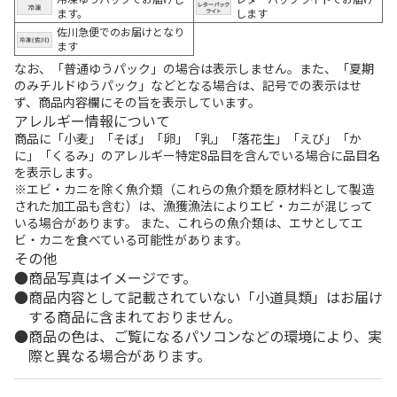
ます。
します
佐川急便でのお届けとなり
ます
なお、「普通ゆうパック」の場合は表示しません。また、「夏期
のみチルドゆうパック」などとなる場合は、記号での表示はせ
ず、商品内容欄にその旨を表示しています。
アレルギー情報について
商品に「小麦」「そば」「卵」「乳」「落花生」「えび」「か
に」「くるみ」のアレルギー特定8品目を含んでいる場合に品目名
を表示します。
※エビ・カニを除く魚介類（これらの魚介類を原材料として製造
された加工品も含む）は、漁獲漁法によりエビ・カニが混じって
いる場合があります。 また、これらの魚介類は、エサとしてエ
ビ・カニを食べている可能性があります。
その他
商品写真はイメージです。
商品内容として記載されていない「小道具類」はお届け
する商品に含まれておりません。
商品の色は、ご覧になるパソコンなどの環境により、実
際と異なる場合があります。