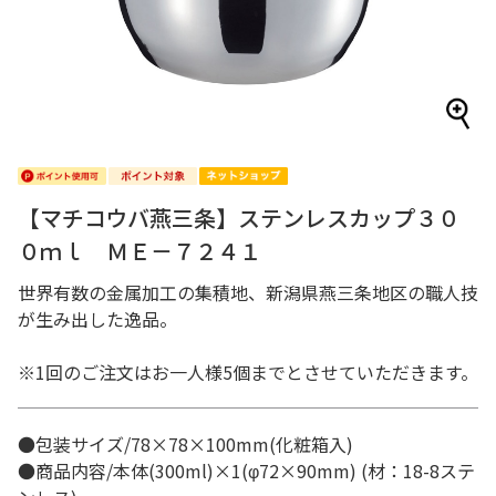
【マチコウバ燕三条】ステンレスカップ３０
０ｍｌ ＭＥ－７２４１
世界有数の金属加工の集積地、新潟県燕三条地区の職人技
が生み出した逸品。
※1回のご注文はお一人様5個までとさせていただきます。
●包装サイズ/78×78×100mm(化粧箱入)
●商品内容/本体(300ml)×1(φ72×90mm) (材：18-8ステ