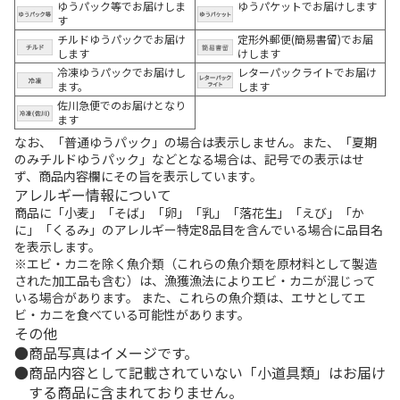
ゆうパック等でお届けしま
ゆうパケットでお届けします
す
チルドゆうパックでお届け
定形外郵便(簡易書留)でお届
します
けします
冷凍ゆうパックでお届けし
レターパックライトでお届け
ます。
します
佐川急便でのお届けとなり
ます
なお、「普通ゆうパック」の場合は表示しません。また、「夏期
のみチルドゆうパック」などとなる場合は、記号での表示はせ
ず、商品内容欄にその旨を表示しています。
アレルギー情報について
商品に「小麦」「そば」「卵」「乳」「落花生」「えび」「か
に」「くるみ」のアレルギー特定8品目を含んでいる場合に品目名
を表示します。
※エビ・カニを除く魚介類（これらの魚介類を原材料として製造
された加工品も含む）は、漁獲漁法によりエビ・カニが混じって
いる場合があります。 また、これらの魚介類は、エサとしてエ
ビ・カニを食べている可能性があります。
その他
商品写真はイメージです。
商品内容として記載されていない「小道具類」はお届け
する商品に含まれておりません。