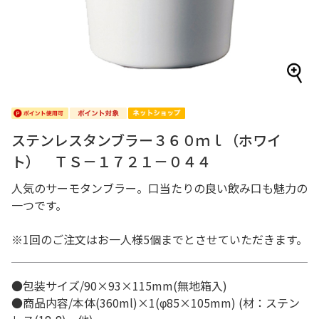
ステンレスタンブラー３６０ｍｌ（ホワイ
ト） ＴＳ－１７２１－０４４
人気のサーモタンブラー。口当たりの良い飲み口も魅力の
一つです。
※1回のご注文はお一人様5個までとさせていただきます。
●包装サイズ/90×93×115mm(無地箱入)
●商品内容/本体(360ml)×1(φ85×105mm) (材：ステン