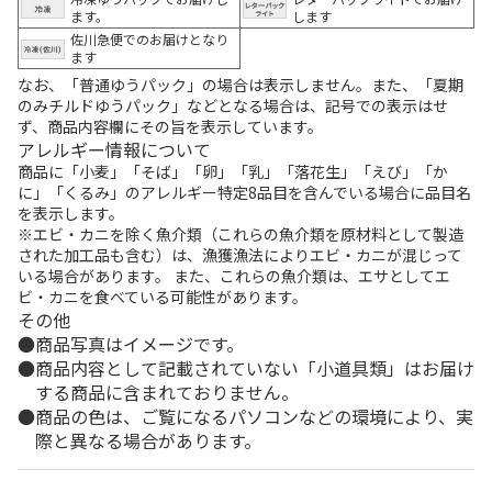
ます。
します
佐川急便でのお届けとなり
ます
なお、「普通ゆうパック」の場合は表示しません。また、「夏期
のみチルドゆうパック」などとなる場合は、記号での表示はせ
ず、商品内容欄にその旨を表示しています。
アレルギー情報について
商品に「小麦」「そば」「卵」「乳」「落花生」「えび」「か
に」「くるみ」のアレルギー特定8品目を含んでいる場合に品目名
を表示します。
※エビ・カニを除く魚介類（これらの魚介類を原材料として製造
された加工品も含む）は、漁獲漁法によりエビ・カニが混じって
いる場合があります。 また、これらの魚介類は、エサとしてエ
ビ・カニを食べている可能性があります。
その他
商品写真はイメージです。
商品内容として記載されていない「小道具類」はお届け
する商品に含まれておりません。
商品の色は、ご覧になるパソコンなどの環境により、実
際と異なる場合があります。