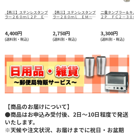
【燕三】ステンレスタンブ
【燕三】ステンレスタンブ
二重タンブラー＆キ
ラー２６０ｍｌ２Ｐ ＥＭ
ラー２８０ｍｌ ＥＭ－０
２Ｐ ＦＣ２－３０
－０９０
９１
4,400円
2,750円
3,300円
(送料別・税込)
(送料別・税込)
(送料別・税込)
【商品のお届けについて】
●商品はお申込み受付後、2日～10日程度で発送
いたします。
※天候や注文状況、お届けまでに祝日・お盆期