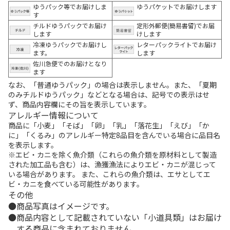
ゆうパック等でお届けしま
ゆうパケットでお届けします
す
チルドゆうパックでお届け
定形外郵便(簡易書留)でお届
します
けします
冷凍ゆうパックでお届けし
レターパックライトでお届け
ます。
します
佐川急便でのお届けとなり
ます
なお、「普通ゆうパック」の場合は表示しません。また、「夏期
のみチルドゆうパック」などとなる場合は、記号での表示はせ
ず、商品内容欄にその旨を表示しています。
アレルギー情報について
商品に「小麦」「そば」「卵」「乳」「落花生」「えび」「か
に」「くるみ」のアレルギー特定8品目を含んでいる場合に品目名
を表示します。
※エビ・カニを除く魚介類（これらの魚介類を原材料として製造
された加工品も含む）は、漁獲漁法によりエビ・カニが混じって
いる場合があります。 また、これらの魚介類は、エサとしてエ
ビ・カニを食べている可能性があります。
その他
商品写真はイメージです。
商品内容として記載されていない「小道具類」はお届け
する商品に含まれておりません。