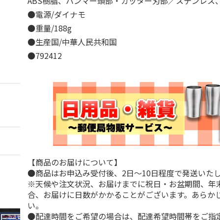
ABS樹脂、ハンマー頭部・カッター刃部／ステンレス
●電源/ダイナモ
●重量/188g
●生産国/中華人民共和国
●792412
【商品のお届けについて】
●商品はお申込み受付後、2日～10日程度で発送いた
※天候や注文状況、お届けまでに祝日・お盆期間、年
合、お届けに日数がかかることがございます。あらか
い。
●配達時間をご希望の場合は、配達希望時間帯をご指