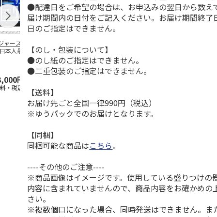
●配達日をご希望の場合は、お申込みの翌日から数えて
届け期間内の日付をご記入ください。お届け期間終了
日のご指定はできません。
ジャース 大谷翔
MLB ドジャース 大
ドジャース 大谷翔
MLB ドジャー
【のし・包装について】
 日本人最多53試
谷翔平 2026 NL 3・
平 日本人最多53試
谷翔平・山本
●のし紙のご指定はできません。
連続出塁記念 ダ
4月投手
…
合連続出塁記念 コ
佐々木朗希 
…
イ
…
●二重包装のご指定はできません。
3,000円
33,000円
9,900円
8,500円
送料・税込)
(送料・税込)
(送料・税込)
(送料・税込)
【送料】
お届け先ごと全国一律990円（税込）
※ゆうパックでのお届けとなります。
【同梱】
同梱可能な商品は
こちら
。
----その他のご注意----
※商品画像はイメージです。使用している盛りつけの
内容に含まれていませんので、商品内容をお確かめの
さい。
※複数個口になった場合、同時発送はできません。ま