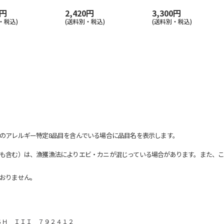
0円
2,420円
3,300円
・税込)
(送料別・税込)
(送料別・税込)
のアレルギー特定8品目を含んでいる場合に品目名を表示します。
も含む）は、漁獲漁法によりエビ・カニが混じっている場合があります。また、こ
おりません。
ＳＨ ＩＩＩ ７９２４１２