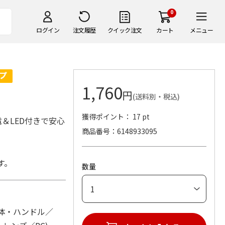
0
ログイン
注文履歴
クイック注文
カート
メニュー
1,760
円
(送料別・税込)
獲得ポイント： 17 pt
＆LED付きで安心
商品番号
6148933095
す。
数量
：本体・ハンドル／