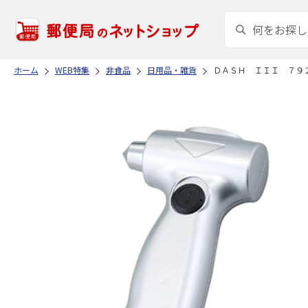
ホーム
WEB特集
非食品
日用品・雑貨
ＤＡＳＨ ＩＩＩ ７９