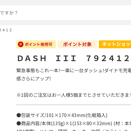
２４１２
ＤＡＳＨ ＩＩＩ ７９２４１２
緊急事態もこれ一本!一車に一台ダッシュ!ダイナモ充電
感さらにアップ!
※1回のご注文はお一人様5個までとさせていただきま
●包装サイズ/101×170×43mm(化粧箱入)
●商品内容/本体(135g)×1(153×80×32mm) (材