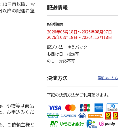
10日目以降、お
配送情報
日以降の配達希望
配送期間
ス 大
MLB ドジャース 大
ドジャース 大谷翔
MLB ドジャース 大
由伸・
谷翔平 2026 NL 3・
平 日本人最多53試
谷翔平 2026 NL 3・
2026年06月18日～2026年08月07日
日本人
…
4月投手
…
合連続出塁記念 シ
4月投手
…
2026年08月18日～2026年12月18日
ル
…
17,000円
17,000円
8,500円
配送方法
ゆうパック
(送料・税込)
(送料・税込)
(送料・税込)
お届け日
指定可
のし
対応不可
決済方法
詳細はこちら
下記の決済方法がご利用頂けます。
器、小物等は商品
上、お申込みくだ
た、ご依頼主様と