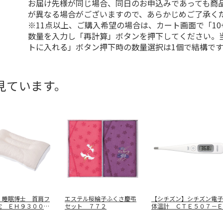
お届け先様が同じ場合、同日のお申込みであっても商
が異なる場合がございますので、あらかじめご了承く
※11点以上、ご購入希望の場合は、カート画面で「10
数量を入力し「再計算」ボタンを押下してください。
トに入れる」ボタン押下時の数量選択は1個で結構です
見ています。
】睡眠博士 首肩フ
エステル桜綸子ふくさ慶弔
【シチズン】シチズン電子
枕 ＥＨ９３００９
セット ７７２
体温計 ＣＴＥ５０７－Ｅ