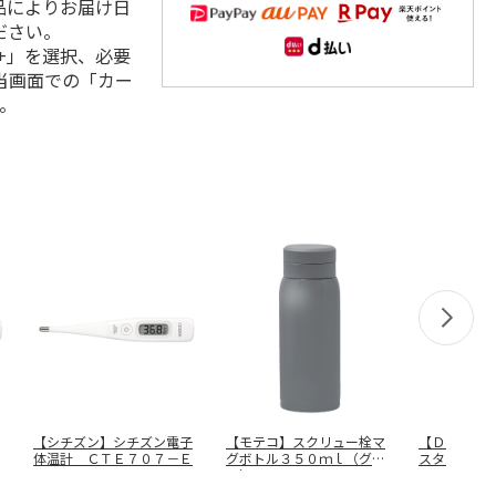
品によりお届け日
ださい。
+」を選択、必要
当画面での「カー
。
【シチズン】シチズン電子
【モテコ】スクリュー栓マ
【ＤＥＣＯ
体温計 ＣＴＥ７０７－Ｅ
グボトル３５０ｍｌ（グレ
スタンドク
ー） ＲＨ
…
ール） ０