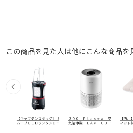
この商品を見た人は他にこんな商品を
【キャプテンスタッグ】リ
３００ Ｐｌａｓｍａ 空
【西川
ムーブＬＥＤランタンＤ
気清浄機 ＬＡＰ－Ｃ３０
ィット
Ｘ ＵＫ－４
…
２－ＷＪＰ
…
５４７