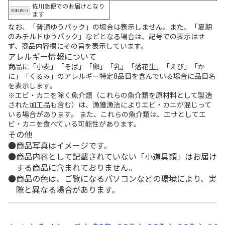
佐川急便でのお届けとなり
ます
なお、「普通ゆうパック」の場合は表示しません。また、「夏期
のみチルドゆうパック」などとなる場合は、記号での表示はせ
ず、商品内容欄にその旨を表示しています。
アレルギー情報について
商品に「小麦」「そば」「卵」「乳」「落花生」「えび」「か
に」「くるみ」のアレルギー特定8品目を含んでいる場合に品目名
を表示します。
※エビ・カニを除く魚介類（これらの魚介類を原材料として製造
された加工品も含む）は、漁獲漁法によりエビ・カニが混じって
いる場合があります。 また、これらの魚介類は、エサとしてエ
ビ・カニを食べている可能性があります。
その他
商品写真はイメージです。
商品内容として記載されていない「小道具類」はお届け
する商品に含まれておりません。
商品の色は、ご覧になるパソコンなどの環境により、実
際と異なる場合があります。