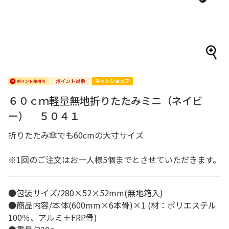
６０ｃｍ軽量無地折りたたみミニ（ネイビ
ー） ５０４１
折りたたみ傘でも60cmの大寸サイズ
※1回のご注文はお一人様5個までとさせていただきます。
●包装サイズ/280×52×52mm(無地箱入)
●商品内容/本体(600mm×6本骨)×1 (材：ポリエステル
100％、アルミ＋FRP骨)