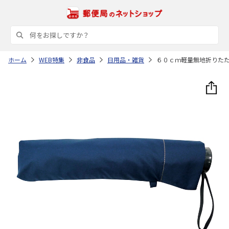
ホーム
WEB特集
非食品
日用品・雑貨
６０ｃｍ軽量無地折りた