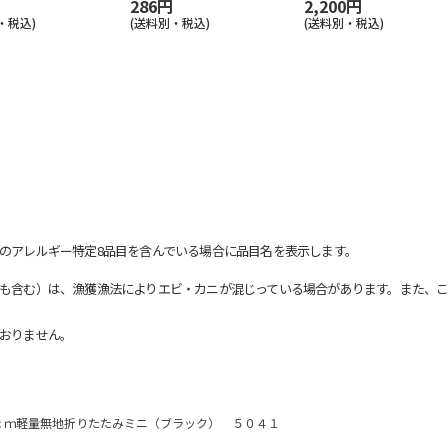
286円
2,200円
・税込)
(送料別・税込)
(送料別・税込)
のアレルギー特定8品目を含んでいる場合に品目名を表示します。
も含む）は、漁獲漁法によりエビ・カニが混じっている場合があります。また、こ
おりません。
ｃｍ軽量無地折りたたみミニ（ブラック） ５０４１