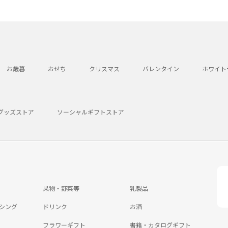
お歳暮
おせち
クリスマス
バレンタイン
ホワイト
グッズストア
ソーシャルギフトストア
果物・野菜等
乳製品
シング
ドリンク
お酒
フラワーギフト
書籍・カタログギフト