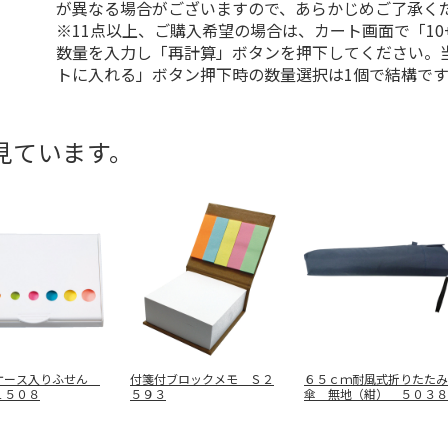
が異なる場合がございますので、あらかじめご了承く
※11点以上、ご購入希望の場合は、カート画面で「10
数量を入力し「再計算」ボタンを押下してください。
トに入れる」ボタン押下時の数量選択は1個で結構です
見ています。
ケース入りふせん
付箋付ブロックメモ Ｓ２
６５ｃｍ耐風式折りたたみ
１５０８
５９３
傘 無地（紺） ５０３８