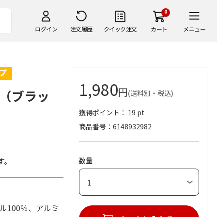
0
ログイン
注文履歴
クイック注文
カート
メニュー
1,980
円
（ブラッ
(送料別・税込)
獲得ポイント： 19 pt
商品番号
6148932982
す。
数量
テル100％、アルミ