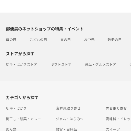
郵便局のネットショップの特集・イベント
母の日
こどもの日
父の日
お中元
敬老の日
ストアから探す
切手・はがきストア
ギフトストア
食品・グルメストア
カテゴリから探す
切手・はがき
海鮮お取り寄せ
肉お取り寄せ
梅干し・惣菜・カレー
ジャム・はちみつ
調味料・ドレッ
めん類
雑貨・日用品
スイーツ