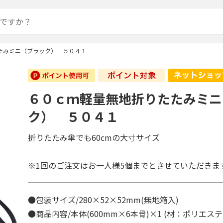
たみミニ（ブラック） ５０４１
６０ｃｍ軽量無地折りたたみミニ
ク） ５０４１
折りたたみ傘でも60cmの大寸サイズ
※1回のご注文はお一人様5個までとさせていただきま
●包装サイズ/280×52×52mm(無地箱入)
●商品内容/本体(600mm×6本骨)×1 (材：ポリエス