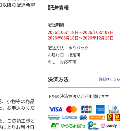
日以降の配達希望
配送情報
配送期間
ス 大
MLB ドジャース 大
ドジャース 大谷翔
MLB ドジャース 大
由伸・
谷翔平 2026 NL 3・
平 日本人最多53試
谷翔平 2026 NL 3・
2026年06月18日～2026年08月07日
日本人
…
4月投手
…
合連続出塁記念 シ
4月投手
…
2026年08月18日～2026年12月18日
ル
…
17,000円
17,000円
8,500円
配送方法
ゆうパック
(送料・税込)
(送料・税込)
(送料・税込)
お届け日
指定可
のし
対応不可
決済方法
詳細はこちら
下記の決済方法がご利用頂けます。
器、小物等は商品
上、お申込みくだ
た、ご依頼主様と
品によりお届け日