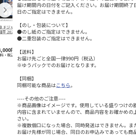
届け期間内の日付をご記入ください。お届け期間終了
日のご指定はできません。
【のし・包装について】
LB ドジャース 大
ドジャース 大谷翔
ドジャース 大谷翔
MLB ドジャー
●のし紙のご指定はできません。
平 2026 NL 3・
平 日本人最多53試
平 日本人最多53試
谷翔平・山本
月投手
…
合連続出塁記念 ダ
合連続出塁記念 コ
佐々木朗希 
●二重包装のご指定はできません。
ブ
…
イ
…
3,000円
33,000円
9,900円
8,500円
【送料】
送料・税込)
(送料・税込)
(送料・税込)
(送料・税込)
お届け先ごと全国一律990円（税込）
※ゆうパックでのお届けとなります。
【同梱】
同梱可能な商品は
こちら
。
----その他のご注意----
※商品画像はイメージです。使用している盛りつけの
内容に含まれていませんので、商品内容をお確かめの
さい。
※複数個口になった場合、同時発送はできません。ま
お届け先様が同じ場合、同日のお申込みであっても商