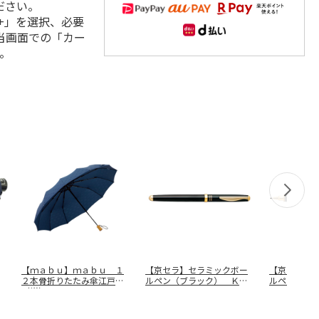
ださい。
+」を選択、必要
当画面での「カー
。
【ｍａｂｕ】ｍａｂｕ １
【京セラ】セラミックボー
【京セラ】
２本骨折りたたみ傘江戸
ルペン（ブラック） ＫＣ
ルペン（シ
（紺） ＳＭ
…
Ｂ－１５
…
Ｂ－３０Ｗ