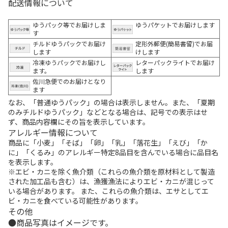
配送情報について
ゆうパック等でお届けしま
ゆうパケットでお届けします
す
チルドゆうパックでお届け
定形外郵便(簡易書留)でお届
します
けします
冷凍ゆうパックでお届けし
レターパックライトでお届け
ます。
します
佐川急便でのお届けとなり
ます
なお、「普通ゆうパック」の場合は表示しません。また、「夏期
のみチルドゆうパック」などとなる場合は、記号での表示はせ
ず、商品内容欄にその旨を表示しています。
アレルギー情報について
商品に「小麦」「そば」「卵」「乳」「落花生」「えび」「か
に」「くるみ」のアレルギー特定8品目を含んでいる場合に品目名
を表示します。
※エビ・カニを除く魚介類（これらの魚介類を原材料として製造
された加工品も含む）は、漁獲漁法によりエビ・カニが混じって
いる場合があります。 また、これらの魚介類は、エサとしてエ
ビ・カニを食べている可能性があります。
その他
商品写真はイメージです。