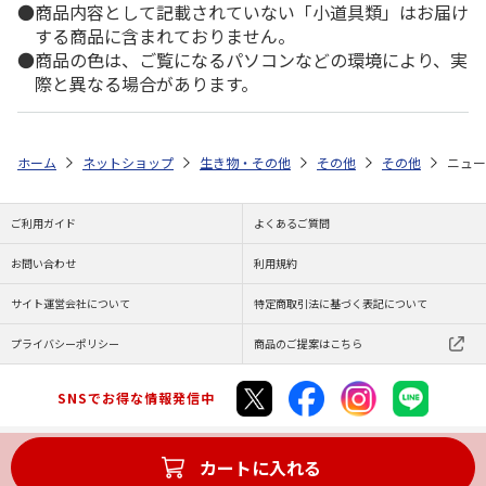
商品内容として記載されていない「小道具類」はお届け
する商品に含まれておりません。
商品の色は、ご覧になるパソコンなどの環境により、実
際と異なる場合があります。
ホーム
ネットショップ
生き物・その他
その他
その他
ニュー
ご利用ガイド
よくあるご質問
お問い合わせ
利用規約
サイト運営会社について
特定商取引法に基づく表記について
プライバシーポリシー
商品のご提案はこちら
SNSでお得な情報発信中
カートに入れる
Copyright (C) JAPAN POST Co.,Ltd. All Rights Reserved.