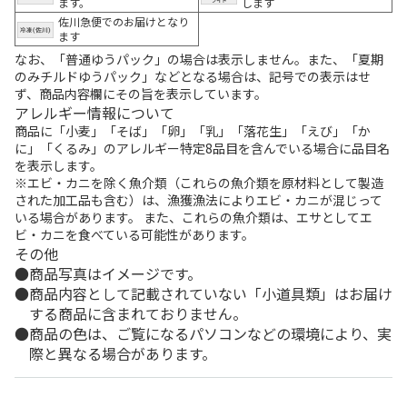
ます。
します
佐川急便でのお届けとなり
ます
なお、「普通ゆうパック」の場合は表示しません。また、「夏期
のみチルドゆうパック」などとなる場合は、記号での表示はせ
ず、商品内容欄にその旨を表示しています。
アレルギー情報について
商品に「小麦」「そば」「卵」「乳」「落花生」「えび」「か
に」「くるみ」のアレルギー特定8品目を含んでいる場合に品目名
を表示します。
※エビ・カニを除く魚介類（これらの魚介類を原材料として製造
された加工品も含む）は、漁獲漁法によりエビ・カニが混じって
いる場合があります。 また、これらの魚介類は、エサとしてエ
ビ・カニを食べている可能性があります。
その他
商品写真はイメージです。
商品内容として記載されていない「小道具類」はお届け
する商品に含まれておりません。
商品の色は、ご覧になるパソコンなどの環境により、実
際と異なる場合があります。