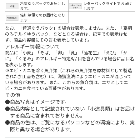
冷凍ゆうパックでお届けし
レターパックライトでお届け
ます。
します
佐川急便でのお届けとなり
ます
なお、「普通ゆうパック」の場合は表示しません。また、「夏期
のみチルドゆうパック」などとなる場合は、記号での表示はせ
ず、商品内容欄にその旨を表示しています。
アレルギー情報について
商品に「小麦」「そば」「卵」「乳」「落花生」「えび」「か
に」「くるみ」のアレルギー特定8品目を含んでいる場合に品目名
を表示します。
※エビ・カニを除く魚介類（これらの魚介類を原材料として製造
された加工品も含む）は、漁獲漁法によりエビ・カニが混じって
いる場合があります。 また、これらの魚介類は、エサとしてエ
ビ・カニを食べている可能性があります。
その他
商品写真はイメージです。
商品内容として記載されていない「小道具類」はお届け
する商品に含まれておりません。
商品の色は、ご覧になるパソコンなどの環境により、実
際と異なる場合があります。