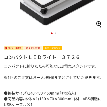
1
2
コンパクトＬＥＤライト ３７２６
コンパクトに折りたたみ可能なLED電気スタンドです。
※1回のご注文はお一人様5個までとさせていただきます。
●包装サイズ/140×80×50mm(無地箱入)
●商品内容/本体×1(130×70×300mm) (材：ABS樹脂)、
USBケーブル×1