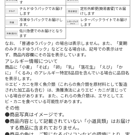
す
チルドゆうパックでお届け
定形外郵便(簡易書留)でお届
します
けします
冷凍ゆうパックでお届けし
レターパックライトでお届け
ます。
します
佐川急便でのお届けとなり
ます
なお、「普通ゆうパック」の場合は表示しません。また、「夏期
のみチルドゆうパック」などとなる場合は、記号での表示はせ
ず、商品内容欄にその旨を表示しています。
アレルギー情報について
商品に「小麦」「そば」「卵」「乳」「落花生」「えび」「か
に」「くるみ」のアレルギー特定8品目を含んでいる場合に品目名
を表示します。
※エビ・カニを除く魚介類（これらの魚介類を原材料として製造
された加工品も含む）は、漁獲漁法によりエビ・カニが混じって
いる場合があります。 また、これらの魚介類は、エサとしてエ
ビ・カニを食べている可能性があります。
その他
商品写真はイメージです。
商品内容として記載されていない「小道具類」はお届け
する商品に含まれておりません。
商品の色は、ご覧になるパソコンなどの環境により、実