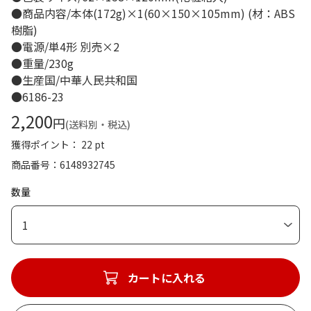
●商品内容/本体(172g)×1(60×150×105mm) (材：ABS
樹脂)
●電源/単4形 別売×2
●重量/230g
●生産国/中華人民共和国
●6186-23
2,200
円
(送料別・税込)
獲得ポイント： 22 pt
商品番号
6148932745
数量
1
カートに入れる