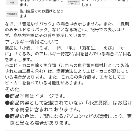
ます。
します
佐川急便でのお届けとなり
ます
なお、「普通ゆうパック」の場合は表示しません。また、「夏期
のみチルドゆうパック」などとなる場合は、記号での表示はせ
ず、商品内容欄にその旨を表示しています。
アレルギー情報について
商品に「小麦」「そば」「卵」「乳」「落花生」「えび」「か
に」「くるみ」のアレルギー特定8品目を含んでいる場合に品目名
を表示します。
※エビ・カニを除く魚介類（これらの魚介類を原材料として製造
された加工品も含む）は、漁獲漁法によりエビ・カニが混じって
いる場合があります。 また、これらの魚介類は、エサとしてエ
ビ・カニを食べている可能性があります。
その他
商品写真はイメージです。
商品内容として記載されていない「小道具類」はお届け
する商品に含まれておりません。
商品の色は、ご覧になるパソコンなどの環境により、実
際と異なる場合があります。