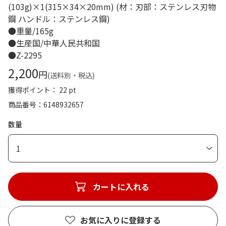
(103g)×1(315×34×20mm) (材：刃部：ステンレス刃物
鋼 ハンドル：ステンレス鋼)
●重量/165g
●生産国/中華人民共和国
●Z-2295
2,200
円
(送料別・税込)
獲得ポイント： 22 pt
商品番号
6148932657
数量
1
カートに入れる
お気に入りに登録する