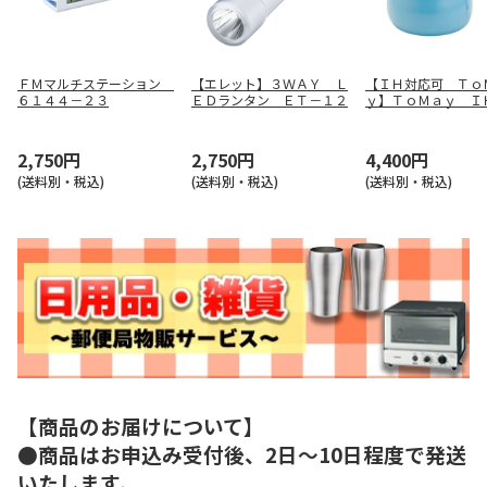
ＦＭマルチステーション
【エレット】３ＷＡＹ Ｌ
【ＩＨ対応可 Ｔｏ
６１４４－２３
ＥＤランタン ＥＴ－１２
ｙ】ＴｏＭａｙ Ｉ
マルチポットＭ（ラ
ルー） ＳＲＡ－９
2,750円
2,750円
4,400円
(送料別・税込)
(送料別・税込)
(送料別・税込)
【商品のお届けについて】
●商品はお申込み受付後、2日～10日程度で発送
いたします。