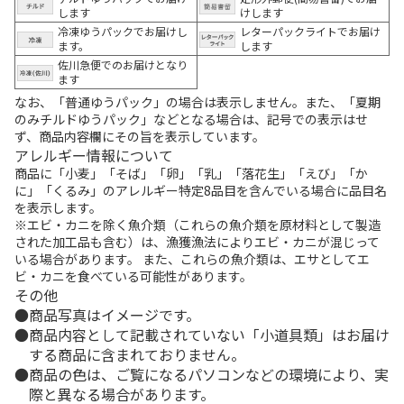
します
けします
冷凍ゆうパックでお届けし
レターパックライトでお届け
ます。
します
佐川急便でのお届けとなり
ます
なお、「普通ゆうパック」の場合は表示しません。また、「夏期
のみチルドゆうパック」などとなる場合は、記号での表示はせ
ず、商品内容欄にその旨を表示しています。
アレルギー情報について
商品に「小麦」「そば」「卵」「乳」「落花生」「えび」「か
に」「くるみ」のアレルギー特定8品目を含んでいる場合に品目名
を表示します。
※エビ・カニを除く魚介類（これらの魚介類を原材料として製造
された加工品も含む）は、漁獲漁法によりエビ・カニが混じって
いる場合があります。 また、これらの魚介類は、エサとしてエ
ビ・カニを食べている可能性があります。
その他
商品写真はイメージです。
商品内容として記載されていない「小道具類」はお届け
する商品に含まれておりません。
商品の色は、ご覧になるパソコンなどの環境により、実
際と異なる場合があります。