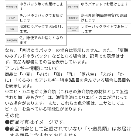
ゆうパック等でお届けしま
ゆうパケットでお届けします
す
チルドゆうパックでお届け
定形外郵便(簡易書留)でお届
します
けします
冷凍ゆうパックでお届けし
レターパックライトでお届け
ます。
します
佐川急便でのお届けとなり
ます
なお、「普通ゆうパック」の場合は表示しません。また、「夏期
のみチルドゆうパック」などとなる場合は、記号での表示はせ
ず、商品内容欄にその旨を表示しています。
アレルギー情報について
商品に「小麦」「そば」「卵」「乳」「落花生」「えび」「か
に」「くるみ」のアレルギー特定8品目を含んでいる場合に品目名
を表示します。
※エビ・カニを除く魚介類（これらの魚介類を原材料として製造
された加工品も含む）は、漁獲漁法によりエビ・カニが混じって
いる場合があります。 また、これらの魚介類は、エサとしてエ
ビ・カニを食べている可能性があります。
その他
商品写真はイメージです。
商品内容として記載されていない「小道具類」はお届け
する商品に含まれておりません。