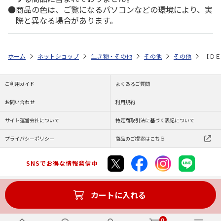
商品の色は、ご覧になるパソコンなどの環境により、実
際と異なる場合があります。
ホーム
ネットショップ
生き物・その他
その他
その他
【ＤＥ
ご利用ガイド
よくあるご質問
お問い合わせ
利用規約
サイト運営会社について
特定商取引法に基づく表記について
プライバシーポリシー
商品のご提案はこちら
SNSでお得な情報発信中
カートに入れる
Copyright (C) JAPAN POST Co.,Ltd. All Rights Reserved.
0