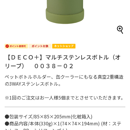
【ＤＥＣＯ＋】マルチステンレスボトル（オ
リーブ） ００３８－０２
ペットボトルホルダー、缶クーラーにもなる真空2重構造
の3WAYステンレスボトル。
※1回のご注文はお一人様5個までとさせていただきます。
●包装サイズ/85×85×205mm(化粧箱入)
●商品内容/本体(330g)×1(74×74×194mm) (材：ステ