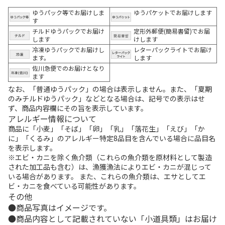
ゆうパック等でお届けしま
ゆうパケットでお届けします
す
チルドゆうパックでお届け
定形外郵便(簡易書留)でお届
します
けします
冷凍ゆうパックでお届けし
レターパックライトでお届け
ます。
します
佐川急便でのお届けとなり
ます
なお、「普通ゆうパック」の場合は表示しません。また、「夏期
のみチルドゆうパック」などとなる場合は、記号での表示はせ
ず、商品内容欄にその旨を表示しています。
アレルギー情報について
商品に「小麦」「そば」「卵」「乳」「落花生」「えび」「か
に」「くるみ」のアレルギー特定8品目を含んでいる場合に品目名
を表示します。
※エビ・カニを除く魚介類（これらの魚介類を原材料として製造
された加工品も含む）は、漁獲漁法によりエビ・カニが混じって
いる場合があります。 また、これらの魚介類は、エサとしてエ
ビ・カニを食べている可能性があります。
その他
商品写真はイメージです。
商品内容として記載されていない「小道具類」はお届け