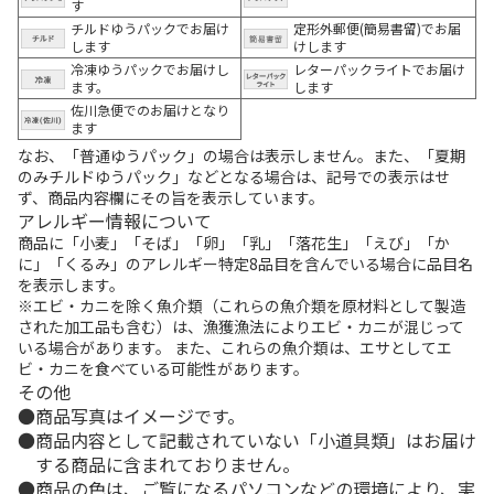
す
チルドゆうパックでお届け
定形外郵便(簡易書留)でお届
します
けします
冷凍ゆうパックでお届けし
レターパックライトでお届け
ます。
します
佐川急便でのお届けとなり
ます
なお、「普通ゆうパック」の場合は表示しません。また、「夏期
のみチルドゆうパック」などとなる場合は、記号での表示はせ
ず、商品内容欄にその旨を表示しています。
アレルギー情報について
商品に「小麦」「そば」「卵」「乳」「落花生」「えび」「か
に」「くるみ」のアレルギー特定8品目を含んでいる場合に品目名
を表示します。
※エビ・カニを除く魚介類（これらの魚介類を原材料として製造
された加工品も含む）は、漁獲漁法によりエビ・カニが混じって
いる場合があります。 また、これらの魚介類は、エサとしてエ
ビ・カニを食べている可能性があります。
その他
商品写真はイメージです。
商品内容として記載されていない「小道具類」はお届け
する商品に含まれておりません。
商品の色は、ご覧になるパソコンなどの環境により、実