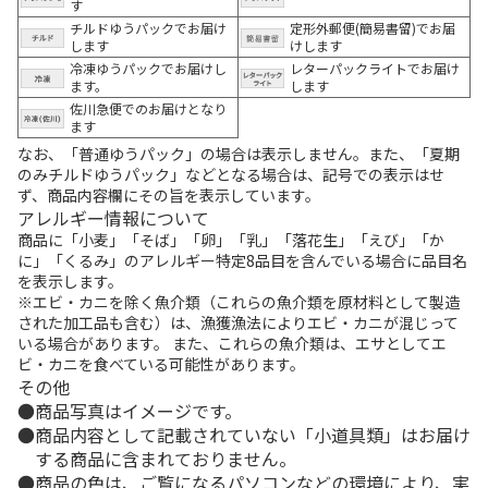
す
チルドゆうパックでお届け
定形外郵便(簡易書留)でお届
します
けします
冷凍ゆうパックでお届けし
レターパックライトでお届け
ます。
します
佐川急便でのお届けとなり
ます
なお、「普通ゆうパック」の場合は表示しません。また、「夏期
のみチルドゆうパック」などとなる場合は、記号での表示はせ
ず、商品内容欄にその旨を表示しています。
アレルギー情報について
商品に「小麦」「そば」「卵」「乳」「落花生」「えび」「か
に」「くるみ」のアレルギー特定8品目を含んでいる場合に品目名
を表示します。
※エビ・カニを除く魚介類（これらの魚介類を原材料として製造
された加工品も含む）は、漁獲漁法によりエビ・カニが混じって
いる場合があります。 また、これらの魚介類は、エサとしてエ
ビ・カニを食べている可能性があります。
その他
商品写真はイメージです。
商品内容として記載されていない「小道具類」はお届け
する商品に含まれておりません。
商品の色は、ご覧になるパソコンなどの環境により、実