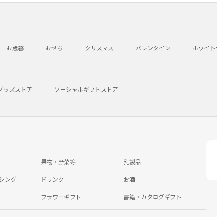
お歳暮
おせち
クリスマス
バレンタイン
ホワイト
グッズストア
ソーシャルギフトストア
果物・野菜等
乳製品
シング
ドリンク
お酒
フラワーギフト
書籍・カタログギフト