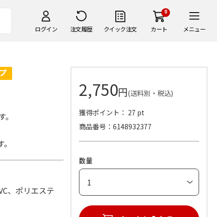
0
ログイン
注文履歴
クイック注文
カート
メニュー
2,750
円
(送料別・税込)
獲得ポイント： 27 pt
す。
商品番号
6148932377
す。
数量
：PVC、ポリエステ