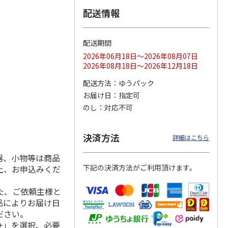
配送情報
配送期間
ス 大
MLB ドジャース 大
ドジャース 大谷翔
MLB ドジャース 大
由伸・
谷翔平 2026 NL 3・
平 日本人最多53試
谷翔平 2026 NL 3・
2026年06月18日～2026年08月07日
日本人
…
4月投手
…
合連続出塁記念 シ
4月投手
…
2026年08月18日～2026年12月18日
ル
…
17,000円
17,000円
8,500円
配送方法
ゆうパック
(送料・税込)
(送料・税込)
(送料・税込)
お届け日
指定可
のし
対応不可
決済方法
詳細はこちら
器、小物等は商品
下記の決済方法がご利用頂けます。
上、お申込みくだ
た、ご依頼主様と
品によりお届け日
ださい。
+」を選択、必要