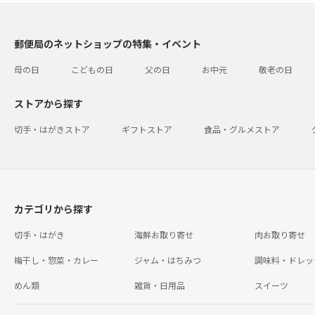
郵便局のネットショップの特集・イベント
母の日
こどもの日
父の日
お中元
敬老の日
ストアから探す
切手・はがきストア
ギフトストア
食品・グルメストア
カテゴリから探す
切手・はがき
海鮮お取り寄せ
肉お取り寄せ
梅干し・惣菜・カレー
ジャム・はちみつ
調味料・ドレッ
めん類
雑貨・日用品
スイーツ