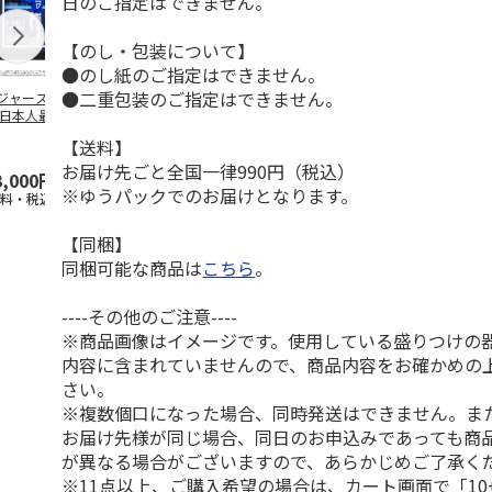
日のご指定はできません。
【のし・包装について】
●のし紙のご指定はできません。
●二重包装のご指定はできません。
ジャース 大谷翔
MLB ドジャース 大
ドジャース 大谷翔
MLB ドジャー
 日本人最多53試
谷翔平 2026 NL 3・
平 日本人最多53試
谷翔平・山本
連続出塁記念 ダ
4月投手
…
合連続出塁記念 コ
佐々木朗希 
【送料】
…
イ
…
お届け先ごと全国一律990円（税込）
3,000円
33,000円
9,900円
8,500円
※ゆうパックでのお届けとなります。
送料・税込)
(送料・税込)
(送料・税込)
(送料・税込)
【同梱】
同梱可能な商品は
こちら
。
----その他のご注意----
※商品画像はイメージです。使用している盛りつけの
内容に含まれていませんので、商品内容をお確かめの
さい。
※複数個口になった場合、同時発送はできません。ま
お届け先様が同じ場合、同日のお申込みであっても商
が異なる場合がございますので、あらかじめご了承く
※11点以上、ご購入希望の場合は、カート画面で「10