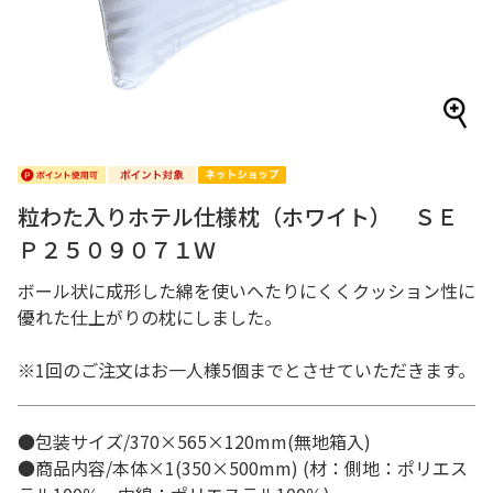
粒わた入りホテル仕様枕（ホワイト） ＳＥ
Ｐ２５０９０７１Ｗ
ボール状に成形した綿を使いへたりにくくクッション性に
優れた仕上がりの枕にしました。
※1回のご注文はお一人様5個までとさせていただきます。
●包装サイズ/370×565×120mm(無地箱入)
●商品内容/本体×1(350×500mm) (材：側地：ポリエス