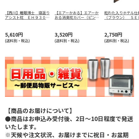
【西川】睡眠博士 寝返り
【エアーかおる】エアーか
粒わた入りホテル仕
アシスト枕 ＥＨ９３００
おる消臭枕カバー（ピン
（ブラウン） ＳＥ
９５４９
ク） ７００１０１
０９０７１ＢＲ
5,610円
3,520円
2,750円
(送料別・税込)
(送料別・税込)
(送料別・税込)
【商品のお届けについて】
●商品はお申込み受付後、2日～10日程度で発送
いたします。
※天候や注文状況、お届けまでに祝日・お盆期