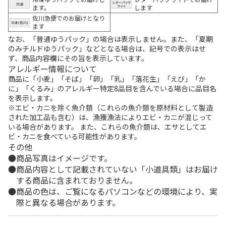
ます。
します
佐川急便でのお届けとなり
ます
なお、「普通ゆうパック」の場合は表示しません。また、「夏期
のみチルドゆうパック」などとなる場合は、記号での表示はせ
ず、商品内容欄にその旨を表示しています。
アレルギー情報について
商品に「小麦」「そば」「卵」「乳」「落花生」「えび」「か
に」「くるみ」のアレルギー特定8品目を含んでいる場合に品目名
を表示します。
※エビ・カニを除く魚介類（これらの魚介類を原材料として製造
された加工品も含む）は、漁獲漁法によりエビ・カニが混じって
いる場合があります。 また、これらの魚介類は、エサとしてエ
ビ・カニを食べている可能性があります。
その他
商品写真はイメージです。
商品内容として記載されていない「小道具類」はお届け
する商品に含まれておりません。
商品の色は、ご覧になるパソコンなどの環境により、実
際と異なる場合があります。