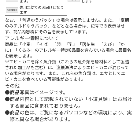
ます。
します
佐川急便でのお届けとなり
ます
なお、「普通ゆうパック」の場合は表示しません。また、「夏期
のみチルドゆうパック」などとなる場合は、記号での表示はせ
ず、商品内容欄にその旨を表示しています。
アレルギー情報について
商品に「小麦」「そば」「卵」「乳」「落花生」「えび」「か
に」「くるみ」のアレルギー特定8品目を含んでいる場合に品目名
を表示します。
※エビ・カニを除く魚介類（これらの魚介類を原材料として製造
された加工品も含む）は、漁獲漁法によりエビ・カニが混じって
いる場合があります。 また、これらの魚介類は、エサとしてエ
ビ・カニを食べている可能性があります。
その他
商品写真はイメージです。
商品内容として記載されていない「小道具類」はお届け
する商品に含まれておりません。
商品の色は、ご覧になるパソコンなどの環境により、実
際と異なる場合があります。