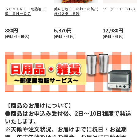
ＳＵＭＩＮＯ 耐熱箸三
美味しさにこだわった防災
ソーラーコードレス
膳 ＳＮ－０７
食パスタ ８袋
880円
6,370円
12,980円
(送料別・税込)
(送料・税込)
(送料・税込)
【商品のお届けについて】
●商品はお申込み受付後、2日～10日程度で発送
いたします。
※天候や注文状況、お届けまでに祝日・お盆期
間、年末年始をはさむ場合、お届けに日数がか