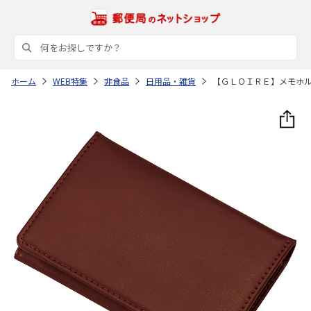
ホーム
WEB特集
非食品
日用品・雑貨
【ＧＬＯＩＲＥ】メモホ