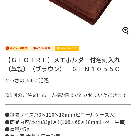
【ＧＬＯＩＲＥ】メモホルダー付名刺入れ
（革製）（ブラウン） ＧＬＮ１０５５Ｃ
とっさのメモに活躍
※1回のご注文はお一人様5個までとさせていただきます。
●包装サイズ/70×110×18mm(ビニールケース入)
●商品内容/本体(33g)×1(106×68×18mm) (材：牛革)
●重量/47g