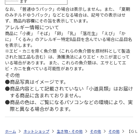
ます
なお、「普通ゆうパック」の場合は表示しません。また、「夏期
のみチルドゆうパック」などとなる場合は、記号での表示はせ
ず、商品内容欄にその旨を表示しています。
アレルギー情報について
商品に「小麦」「そば」「卵」「乳」「落花生」「えび」「か
に」「くるみ」のアレルギー特定8品目を含んでいる場合に品目名
を表示します。
※エビ・カニを除く魚介類（これらの魚介類を原材料として製造
された加工品も含む）は、漁獲漁法によりエビ・カニが混じって
いる場合があります。 また、これらの魚介類は、エサとしてエ
ビ・カニを食べている可能性があります。
その他
商品写真はイメージです。
商品内容として記載されていない「小道具類」はお届け
する商品に含まれておりません。
商品の色は、ご覧になるパソコンなどの環境により、実
際と異なる場合があります。
ホーム
ネットショップ
生き物・その他
その他
その他
【ＧＬ