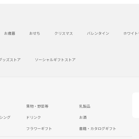
お歳暮
おせち
クリスマス
バレンタイン
ホワイト
グッズストア
ソーシャルギフトストア
果物・野菜等
乳製品
シング
ドリンク
お酒
フラワーギフト
書籍・カタログギフト