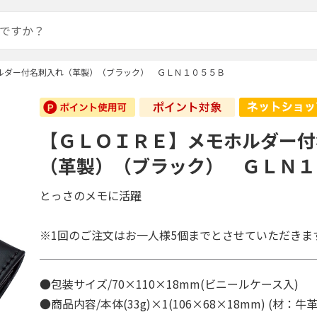
ルダー付名刺入れ（革製）（ブラック） ＧＬＮ１０５５Ｂ
【ＧＬＯＩＲＥ】メモホルダー付
（革製）（ブラック） ＧＬＮ１
とっさのメモに活躍
※1回のご注文はお一人様5個までとさせていただきま
●包装サイズ/70×110×18mm(ビニールケース入)
●商品内容/本体(33g)×1(106×68×18mm) (材：牛