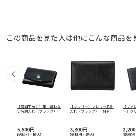
この商品を見た人は他にこんな商品を
【豊岡工房】牛革 縫わな
【マレリー】マレリー名刺
【ヴァ
い名刺入れ（ブラック）
入れ（ブラック） ＭＰＣ
－】ク
４３９７－
…
２４３０
れ Ｖ
5,500円
3,300円
2,20
(送料別・税込)
(送料別・税込)
(送料別