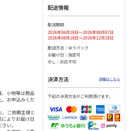
配送情報
配送期間
ス 大
MLB ドジャース 大
ドジャース 大谷翔
MLB ドジャース 大
由伸・
谷翔平 2026 NL 3・
平 日本人最多53試
谷翔平 2026 NL 3・
2026年06月18日～2026年08月07日
日本人
…
4月投手
…
合連続出塁記念 シ
4月投手
…
2026年08月18日～2026年12月18日
ル
…
17,000円
17,000円
8,500円
配送方法
ゆうパック
(送料・税込)
(送料・税込)
(送料・税込)
お届け日
指定可
のし
対応不可
決済方法
詳細はこちら
器、小物等は商品
下記の決済方法がご利用頂けます。
上、お申込みくだ
た、ご依頼主様と
品によりお届け日
ださい。