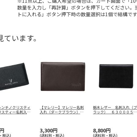
※11点以上、ご購入希望の場合は、カート画面で「10
数量を入力し「再計算」ボタンを押下してください。
トに入れる」ボタン押下時の数量選択は1個で結構です
見ています。
レンチノクリスティ
【マレリー】マレリー名刺
栃木レザー 名刺入れ（ブ
リスティー名刺入
入れ（ダークブラウン）
ラック） ６３０００５－
Ｃ－０
…
ＭＰＣ２４
…
１０
0円
3,300円
8,800円
・税込)
(送料別・税込)
(送料別・税込)