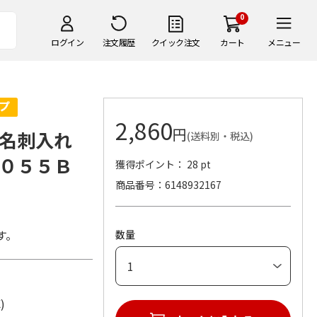
0
ログイン
注文履歴
クイック注文
カート
メニュー
2,860
円
名刺入れ
(送料別・税込)
０５５Ｂ
獲得ポイント： 28 pt
商品番号
6148932167
す。
数量
革)