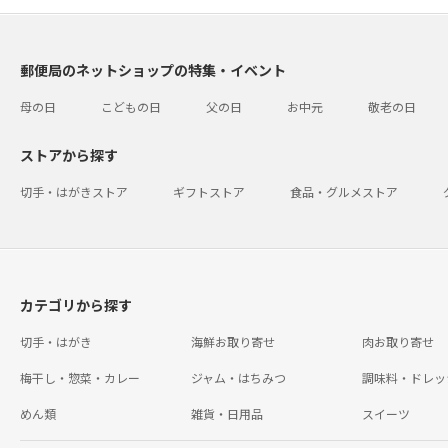
郵便局のネットショップの特集・イベント
母の日
こどもの日
父の日
お中元
敬老の日
ストアから探す
切手・はがきストア
ギフトストア
食品・グルメストア
カテゴリから探す
切手・はがき
海鮮お取り寄せ
肉お取り寄せ
梅干し・惣菜・カレー
ジャム・はちみつ
調味料・ドレッ
めん類
雑貨・日用品
スイーツ