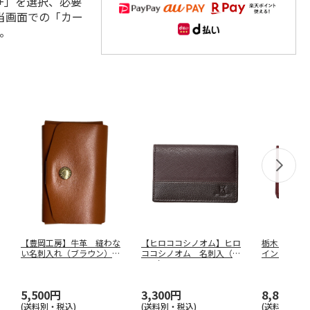
+」を選択、必要
当画面での「カー
。
【豊岡工房】牛革 縫わな
【ヒロココシノオム】ヒロ
栃木レザー
い名刺入れ（ブラウン）
ココシノオム 名刺入（チ
イン） ６
４３９７－
…
ョコ） Ｓ
…
２
5,500円
3,300円
8,800円
(送料別・税込)
(送料別・税込)
(送料別・税込