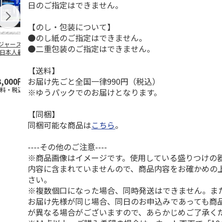
日のご指定はできません。
【のし・包装について】
●のし紙のご指定はできません。
ジャース 大谷翔
MLB ドジャース 大
ドジャース 大谷翔
MLB ドジャー
●二重包装のご指定はできません。
 日本人最多53試
谷翔平 2026 NL 3・
平 日本人最多53試
谷翔平・山本
連続出塁記念 ダ
4月投手
…
合連続出塁記念 コ
佐々木朗希 
…
イ
…
【送料】
お届け先ごと全国一律990円（税込）
3,000円
33,000円
9,900円
8,500円
送料・税込)
(送料・税込)
(送料・税込)
(送料・税込)
※ゆうパックでのお届けとなります。
【同梱】
同梱可能な商品は
こちら
。
----その他のご注意----
※商品画像はイメージです。使用している盛りつけの
内容に含まれていませんので、商品内容をお確かめの
さい。
※複数個口になった場合、同時発送はできません。ま
お届け先様が同じ場合、同日のお申込みであっても商
が異なる場合がございますので、あらかじめご了承く