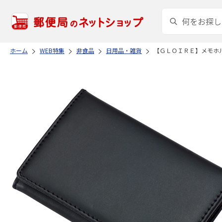
ホーム
WEB特集
非食品
日用品・雑貨
【ＧＬＯＩＲＥ】メモホ