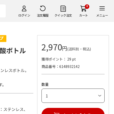
0
ログイン
注文履歴
クイック注文
カート
メニュー
2,970
円
酸ボトル
(送料別・税込)
獲得ポイント： 29 pt
商品番号
6148932142
テンレスボトル。
す。
数量
 (材：ステンレス、