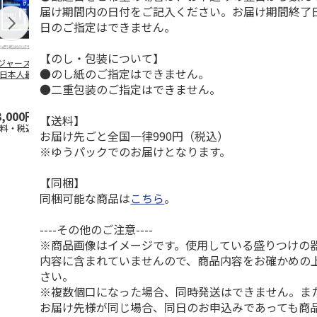
届け期間内の日付をご記入ください。お届け期間終了
日のご指定はできません。
【のし・包装について】
ジャース 大谷翔
MLB ドジャース 大
ドジャース 大谷翔
MLB ドジャー
●のし紙のご指定はできません。
 日本人最多53試
谷翔平 2026 NL 3・
平 日本人最多53試
谷翔平・山本
連続出塁記念 ダ
4月投手
…
合連続出塁記念 コ
佐々木朗希 
●二重包装のご指定はできません。
…
イ
…
3,000円
33,000円
9,900円
8,500円
【送料】
送料・税込)
(送料・税込)
(送料・税込)
(送料・税込)
お届け先ごと全国一律990円（税込）
※ゆうパックでのお届けとなります。
【同梱】
同梱可能な商品は
こちら
。
----その他のご注意----
※商品画像はイメージです。使用している盛りつけの
内容に含まれていませんので、商品内容をお確かめの
さい。
※複数個口になった場合、同時発送はできません。ま
お届け先様が同じ場合、同日のお申込みであっても商