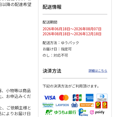
日以降の配達希望
配送情報
配送期間
ス 大
MLB ドジャース 大
ドジャース 大谷翔
MLB ドジャース 大
由伸・
谷翔平 2026 NL 3・
平 日本人最多53試
谷翔平 2026 NL 3・
2026年06月18日～2026年08月07日
日本人
…
4月投手
…
合連続出塁記念 シ
4月投手
…
2026年08月18日～2026年12月18日
ル
…
17,000円
17,000円
8,500円
配送方法
ゆうパック
(送料・税込)
(送料・税込)
(送料・税込)
お届け日
指定可
のし
対応不可
決済方法
詳細はこちら
下記の決済方法がご利用頂けます。
器、小物等は商品
上、お申込みくだ
た、ご依頼主様と
品によりお届け日