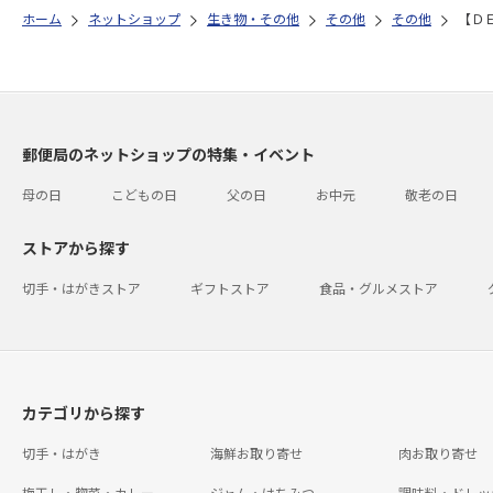
ホーム
ネットショップ
生き物・その他
その他
その他
【Ｄ
郵便局のネットショップの特集・イベント
母の日
こどもの日
父の日
お中元
敬老の日
ストアから探す
切手・はがきストア
ギフトストア
食品・グルメストア
カテゴリから探す
切手・はがき
海鮮お取り寄せ
肉お取り寄せ
梅干し・惣菜・カレー
ジャム・はちみつ
調味料・ドレッ