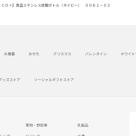
ＥＣＯ＋】真空ステンレス炭酸ボトル（ネイビー） ００６１－０２
お歳暮
おせち
クリスマス
バレンタイン
ホワイト
グッズストア
ソーシャルギフトストア
果物・野菜等
乳製品
シング
ドリンク
お酒