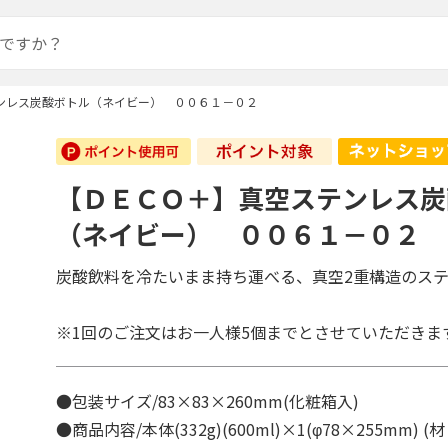
ンレス炭酸ボトル（ネイビー） ００６１－０２
【ＤＥＣＯ＋】真空ステンレス炭
（ネイビー） ００６１－０２
炭酸飲料を冷たいまま持ち運べる、真空2重構造のス
※1回のご注文はお一人様5個までとさせていただきま
●包装サイズ/83×83×260mm(化粧箱入)
●商品内容/本体(332g)(600ml)×1(φ78×255mm)