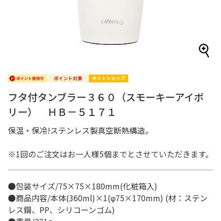
フタ付タンブラー３６０（スモーキーアイボ
リー） ＨＢ－５１７１
保温・保冷!ステンレス製真空断熱構造。
※1回のご注文はお一人様5個までとさせていただきます。
●包装サイズ/75×75×180mm(化粧箱入)
●商品内容/本体(360ml)×1(φ75×170mm) (材：ステン
レス鋼、PP、シリコーンゴム)