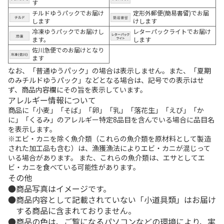
す
チルドゆうパックでお届け
定形外郵便(簡易書留)でお届
します
けします
冷凍ゆうパックでお届けし
レターパックライトでお届け
ます。
します
佐川急便でのお届けとなり
ます
なお、「普通ゆうパック」の場合は表示しません。また、「夏期
のみチルドゆうパック」などとなる場合は、記号での表示はせ
ず、商品内容欄にその旨を表示しています。
アレルギー情報について
商品に「小麦」「そば」「卵」「乳」「落花生」「えび」「か
に」「くるみ」のアレルギー特定8品目を含んでいる場合に品目名
を表示します。
※エビ・カニを除く魚介類（これらの魚介類を原材料として製造
された加工品も含む）は、漁獲漁法によりエビ・カニが混じって
いる場合があります。 また、これらの魚介類は、エサとしてエ
ビ・カニを食べている可能性があります。
その他
商品写真はイメージです。
商品内容として記載されていない「小道具類」はお届け
する商品に含まれておりません。
商品の色は、ご覧になるパソコンなどの環境により、実