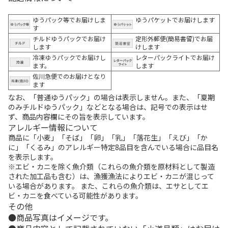
ゆうパック等でお届けしま
ゆうパケットでお届けします
す
チルドゆうパックでお届け
定形外郵便(簡易書留)でお届
します
けします
冷凍ゆうパックでお届けし
レターパックライトでお届け
ます。
します
佐川急便でのお届けとなり
ます
なお、「普通ゆうパック」の場合は表示しません。また、「夏期
のみチルドゆうパック」などとなる場合は、記号での表示はせ
ず、商品内容欄にその旨を表示しています。
アレルギー情報について
商品に「小麦」「そば」「卵」「乳」「落花生」「えび」「か
に」「くるみ」のアレルギー特定8品目を含んでいる場合に品目名
を表示します。
※エビ・カニを除く魚介類（これらの魚介類を原材料として製造
された加工品も含む）は、漁獲漁法によりエビ・カニが混じって
いる場合があります。 また、これらの魚介類は、エサとしてエ
ビ・カニを食べている可能性があります。
その他
商品写真はイメージです。