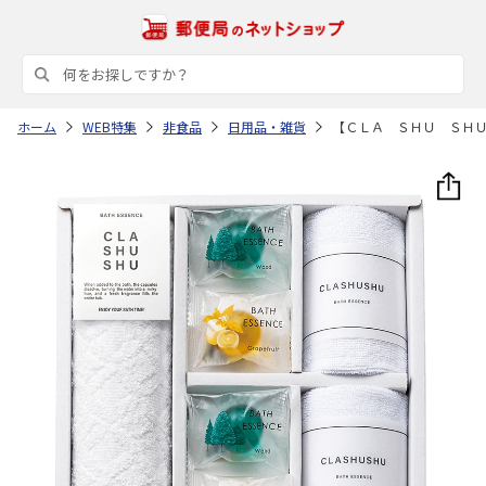
ホーム
WEB特集
非食品
日用品・雑貨
【ＣＬＡ ＳＨＵ ＳＨ