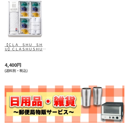
【ＣＬＡ ＳＨＵ ＳＨ
Ｕ】ＣＬＡＳＨＵＳＨＵ
バスエッセンス ＢＥＳ－
５４０
4,400円
(送料別・税込)