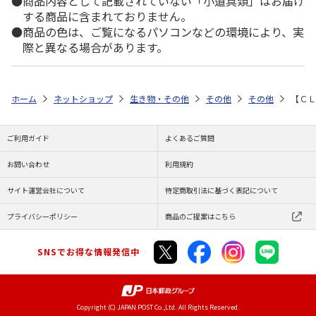
商品内容として記載されていない「小道具類」はお届け
する商品に含まれておりません。
商品の色は、ご覧になるパソコンなどの環境により、実
際と異なる場合があります。
ホーム
ネットショップ
生き物・その他
その他
その他
【ＣＬ
ご利用ガイド
よくあるご質問
お問い合わせ
利用規約
サイト運営会社について
特定商取引法に基づく表記について
プライバシーポリシー
商品のご提案はこちら
SNSでお得な情報発信中
Copyright (C) JAPAN POST Co.,Ltd. All Rights Reserved.