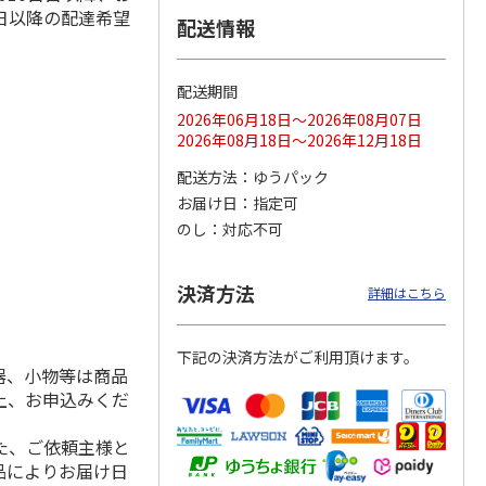
日以降の配達希望
配送情報
配送期間
ス 大
MLB ドジャース 大
ドジャース 大谷翔
MLB ドジャース 大
由伸・
谷翔平 2026 NL 3・
平 日本人最多53試
谷翔平 2026 NL 3・
2026年06月18日～2026年08月07日
日本人
…
4月投手
…
合連続出塁記念 シ
4月投手
…
2026年08月18日～2026年12月18日
ル
…
17,000円
17,000円
8,500円
配送方法
ゆうパック
(送料・税込)
(送料・税込)
(送料・税込)
お届け日
指定可
のし
対応不可
決済方法
詳細はこちら
下記の決済方法がご利用頂けます。
器、小物等は商品
上、お申込みくだ
た、ご依頼主様と
品によりお届け日