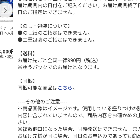
届け期間内の日付をご記入ください。お届け期間終了
日のご指定はできません。
【のし・包装について】
ジャース 大谷翔
MLB ドジャース 大
ドジャース 大谷翔
MLB ドジャー
●のし紙のご指定はできません。
 日本人最多53試
谷翔平 2026 NL 3・
平 日本人最多53試
谷翔平・山本
連続出塁記念 ダ
4月投手
…
合連続出塁記念 コ
佐々木朗希 
●二重包装のご指定はできません。
…
イ
…
3,000円
33,000円
9,900円
8,500円
【送料】
送料・税込)
(送料・税込)
(送料・税込)
(送料・税込)
お届け先ごと全国一律990円（税込）
※ゆうパックでのお届けとなります。
【同梱】
同梱可能な商品は
こちら
。
----その他のご注意----
※商品画像はイメージです。使用している盛りつけの
内容に含まれていませんので、商品内容をお確かめの
さい。
※複数個口になった場合、同時発送はできません。ま
お届け先様が同じ場合、同日のお申込みであっても商