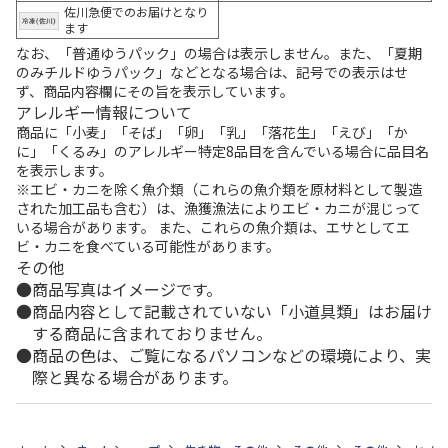
佐川急便でのお届けとなり
ます
なお、「普通ゆうパック」の場合は表示しません。また、「夏期
のみチルドゆうパック」などとなる場合は、記号での表示はせ
ず、商品内容欄にその旨を表示しています。
アレルギー情報について
商品に「小麦」「そば」「卵」「乳」「落花生」「えび」「か
に」「くるみ」のアレルギー特定8品目を含んでいる場合に品目名
を表示します。
※エビ・カニを除く魚介類（これらの魚介類を原材料として製造
された加工品も含む）は、漁獲漁法によりエビ・カニが混じって
いる場合があります。 また、これらの魚介類は、エサとしてエ
ビ・カニを食べている可能性があります。
その他
商品写真はイメージです。
商品内容として記載されていない「小道具類」はお届け
する商品に含まれておりません。
商品の色は、ご覧になるパソコンなどの環境により、実
際と異なる場合があります。