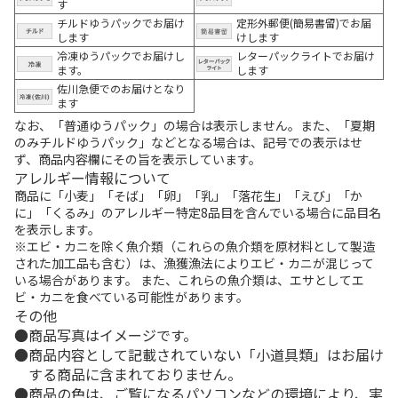
す
チルドゆうパックでお届け
定形外郵便(簡易書留)でお届
します
けします
冷凍ゆうパックでお届けし
レターパックライトでお届け
ます。
します
佐川急便でのお届けとなり
ます
なお、「普通ゆうパック」の場合は表示しません。また、「夏期
のみチルドゆうパック」などとなる場合は、記号での表示はせ
ず、商品内容欄にその旨を表示しています。
アレルギー情報について
商品に「小麦」「そば」「卵」「乳」「落花生」「えび」「か
に」「くるみ」のアレルギー特定8品目を含んでいる場合に品目名
を表示します。
※エビ・カニを除く魚介類（これらの魚介類を原材料として製造
された加工品も含む）は、漁獲漁法によりエビ・カニが混じって
いる場合があります。 また、これらの魚介類は、エサとしてエ
ビ・カニを食べている可能性があります。
その他
商品写真はイメージです。
商品内容として記載されていない「小道具類」はお届け
する商品に含まれておりません。
商品の色は、ご覧になるパソコンなどの環境により、実