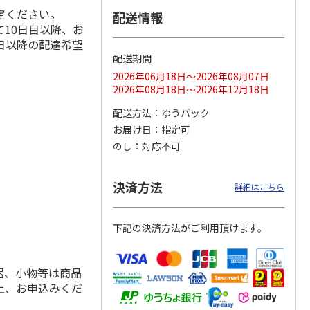
定ください。
配送情報
10日目以降、お
日以降の配達希望
配送期間
ス 大
MLB ドジャース 大
ドジャース 大谷翔
MLB ドジャース 大
由伸・
谷翔平 2026 NL 3・
平 日本人最多53試
谷翔平 2026 NL 3・
2026年06月18日～2026年08月07日
日本人
…
4月投手
…
合連続出塁記念 シ
4月投手
…
2026年08月18日～2026年12月18日
ル
…
17,000円
17,000円
8,500円
配送方法
ゆうパック
(送料・税込)
(送料・税込)
(送料・税込)
お届け日
指定可
のし
対応不可
決済方法
詳細はこちら
下記の決済方法がご利用頂けます。
器、小物等は商品
上、お申込みくだ