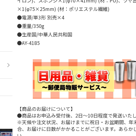
イロン)、スポンジ×1(φ70×41mm) (材：PU)、ツヤ
×1(φ75×25mm) (材：ポリエステル繊維)
●電源/単3形 別売×4
●重量/350g
●生産国/中華人民共和国
●AY-4185
【商品のお届けについて】
●商品はお申込み受付後、2日～10日程度で発送いた
※天候や注文状況、お届けまでに祝日・お盆期間、年
合、お届けに日数がかかることがございます。あらか
い。