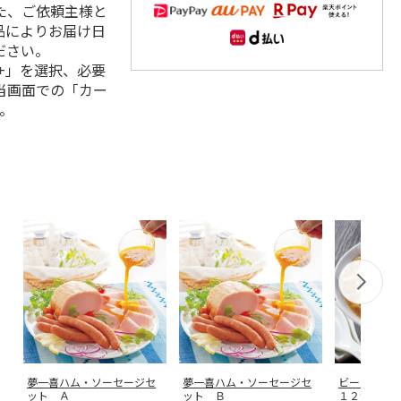
た、ご依頼主様と
品によりお届け日
ださい。
+」を選択、必要
当画面での「カー
。
夢一喜ハム・ソーセージセ
夢一喜ハム・ソーセージセ
ビーフコン
ット Ａ
ット Ｂ
１２食