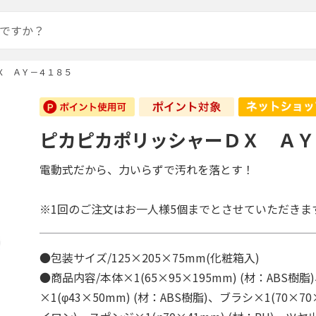
Ｘ ＡＹ－４１８５
ピカピカポリッシャーＤＸ ＡＹ
電動式だから、力いらずで汚れを落とす！
※1回のご注文はお一人様5個までとさせていただきま
●包装サイズ/125×205×75mm(化粧箱入)
●商品内容/本体×1(65×95×195mm) (材：ABS
×1(φ43×50mm) (材：ABS樹脂)、ブラシ×1(70×70