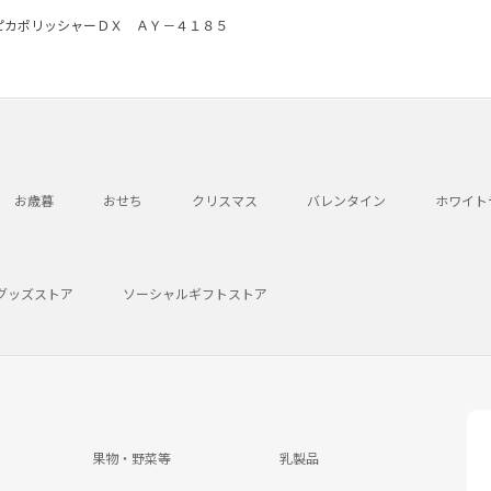
ピカポリッシャーＤＸ ＡＹ－４１８５
お歳暮
おせち
クリスマス
バレンタイン
ホワイト
グッズストア
ソーシャルギフトストア
果物・野菜等
乳製品