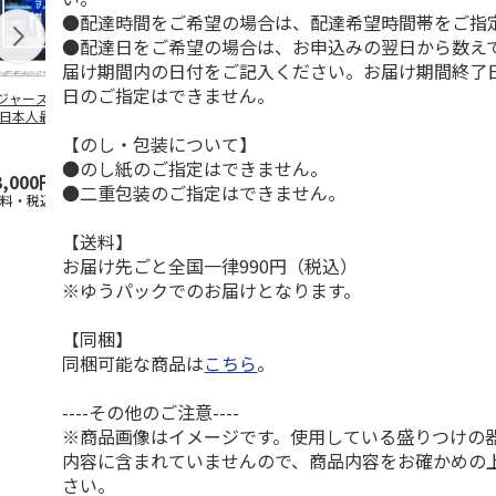
●配達時間をご希望の場合は、配達希望時間帯をご指
●配達日をご希望の場合は、お申込みの翌日から数えて
届け期間内の日付をご記入ください。お届け期間終了
日のご指定はできません。
ジャース 大谷翔
MLB ドジャース 大
ドジャース 大谷翔
MLB ドジャー
 日本人最多53試
谷翔平 2026 NL 3・
平 日本人最多53試
谷翔平・山本
連続出塁記念 ダ
4月投手
…
合連続出塁記念 コ
佐々木朗希 
【のし・包装について】
…
イ
…
●のし紙のご指定はできません。
3,000円
33,000円
9,900円
8,500円
●二重包装のご指定はできません。
送料・税込)
(送料・税込)
(送料・税込)
(送料・税込)
【送料】
お届け先ごと全国一律990円（税込）
※ゆうパックでのお届けとなります。
【同梱】
同梱可能な商品は
こちら
。
----その他のご注意----
※商品画像はイメージです。使用している盛りつけの
内容に含まれていませんので、商品内容をお確かめの
さい。