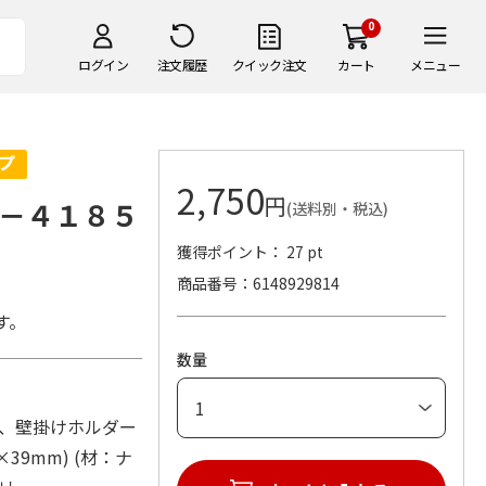
0
ログイン
注文履歴
クイック注文
カート
メニュー
2,750
円
－４１８５
(送料別・税込)
獲得ポイント： 27 pt
商品番号
6148929814
す。
数量
樹脂)、壁掛けホルダー
×39mm) (材：ナ