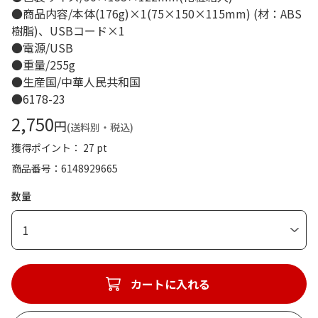
●商品内容/本体(176g)×1(75×150×115mm) (材：ABS
樹脂)、USBコード×1
●電源/USB
●重量/255g
●生産国/中華人民共和国
●6178-23
2,750
円
(送料別・税込)
獲得ポイント： 27 pt
商品番号
6148929665
数量
1
カートに入れる