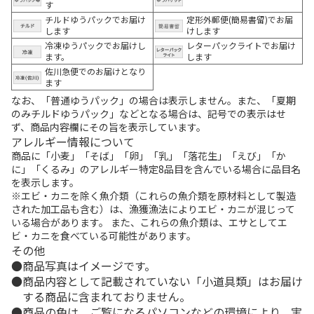
す
チルドゆうパックでお届け
定形外郵便(簡易書留)でお届
します
けします
冷凍ゆうパックでお届けし
レターパックライトでお届け
ます。
します
佐川急便でのお届けとなり
ます
なお、「普通ゆうパック」の場合は表示しません。また、「夏期
のみチルドゆうパック」などとなる場合は、記号での表示はせ
ず、商品内容欄にその旨を表示しています。
アレルギー情報について
商品に「小麦」「そば」「卵」「乳」「落花生」「えび」「か
に」「くるみ」のアレルギー特定8品目を含んでいる場合に品目名
を表示します。
※エビ・カニを除く魚介類（これらの魚介類を原材料として製造
された加工品も含む）は、漁獲漁法によりエビ・カニが混じって
いる場合があります。 また、これらの魚介類は、エサとしてエ
ビ・カニを食べている可能性があります。
その他
商品写真はイメージです。
商品内容として記載されていない「小道具類」はお届け
する商品に含まれておりません。
商品の色は、ご覧になるパソコンなどの環境により、実