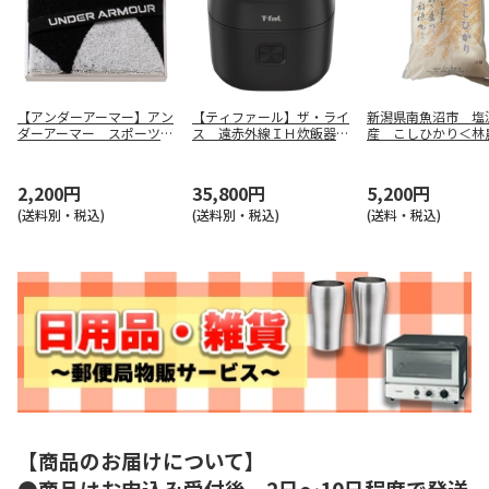
【アンダーアーマー】アン
【ティファール】ザ・ライ
新潟県南魚沼市 塩
ダーアーマー スポーツタ
ス 遠赤外線ＩＨ炊飯器
産 こしひかり＜林
オル ＵＡ－２０１１
ＲＫ９１０８ＪＯ
（９月お届け）
2,200円
35,800円
5,200円
(送料別・税込)
(送料別・税込)
(送料・税込)
【商品のお届けについて】
●商品はお申込み受付後、2日～10日程度で発送