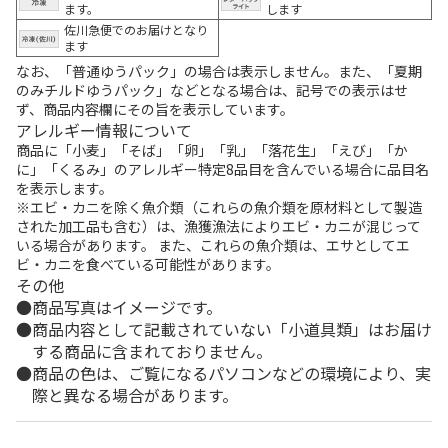
ます。
します
佐川急便でのお届けとなり
ます
なお、「普通ゆうパック」の場合は表示しません。また、「夏期
のみチルドゆうパック」などとなる場合は、記号での表示はせ
ず、商品内容欄にその旨を表示しています。
アレルギー情報について
商品に「小麦」「そば」「卵」「乳」「落花生」「えび」「か
に」「くるみ」のアレルギー特定8品目を含んでいる場合に品目名
を表示します。
※エビ・カニを除く魚介類（これらの魚介類を原材料として製造
された加工品も含む）は、漁獲漁法によりエビ・カニが混じって
いる場合があります。 また、これらの魚介類は、エサとしてエ
ビ・カニを食べている可能性があります。
その他
商品写真はイメージです。
商品内容として記載されていない「小道具類」はお届け
する商品に含まれておりません。
商品の色は、ご覧になるパソコンなどの環境により、実
際と異なる場合があります。