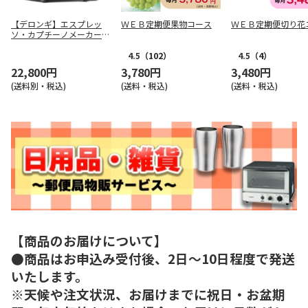
【デロンギ】エスプレッ
ＷＥＢ定期便果物コース
ＷＥＢ定期便切り花
ソ・カプチーノメーカー
ＥＣ２３５Ｊ－ＢＫ
4.5
（102）
4.5
（4）
22,800円
3,780円
3,480円
(送料別・税込)
(送料・税込)
(送料・税込)
【商品のお届けについて】
●商品はお申込み受付後、2日～10日程度で発送
いたします。
※天候や注文状況、お届けまでに祝日・お盆期