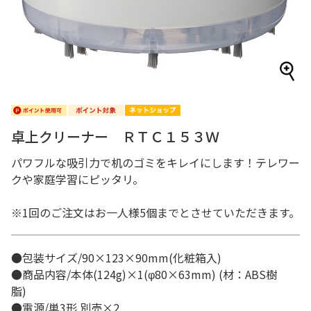
卓上クリーナー ＲＴＣ１５３Ｗ
パワフルな吸引力で机のゴミをキレイにします！テレワー
クや家庭学習にピッタリ。
※1回のご注文はお一人様5個までとさせていただきます。
●包装サイズ/90×123×90mm(化粧箱入)
●商品内容/本体(124g)×1(φ80×63mm) (材：ABS樹
脂)
●電源/単3形 別売×2