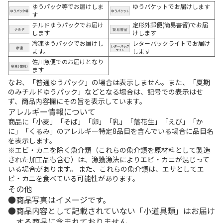
ゆうパック等でお届けしま
ゆうパケットでお届けします
す
チルドゆうパックでお届け
定形外郵便(簡易書留)でお届
します
けします
冷凍ゆうパックでお届けし
レターパックライトでお届け
ます。
します
佐川急便でのお届けとなり
ます
なお、「普通ゆうパック」の場合は表示しません。また、「夏期
のみチルドゆうパック」などとなる場合は、記号での表示はせ
ず、商品内容欄にその旨を表示しています。
アレルギー情報について
商品に「小麦」「そば」「卵」「乳」「落花生」「えび」「か
に」「くるみ」のアレルギー特定8品目を含んでいる場合に品目名
を表示します。
※エビ・カニを除く魚介類（これらの魚介類を原材料として製造
された加工品も含む）は、漁獲漁法によりエビ・カニが混じって
いる場合があります。 また、これらの魚介類は、エサとしてエ
ビ・カニを食べている可能性があります。
その他
商品写真はイメージです。
商品内容として記載されていない「小道具類」はお届け
する商品に含まれておりません。