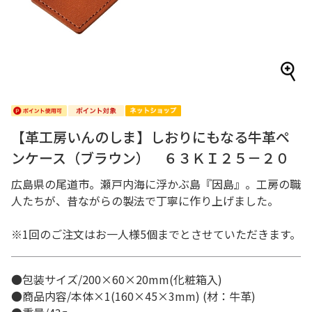
【革工房いんのしま】しおりにもなる牛革ペ
ンケース（ブラウン） ６３ＫＩ２５－２０
広島県の尾道市。瀬戸内海に浮かぶ島『因島』。工房の職
人たちが、昔ながらの製法で丁寧に作り上げました。
※1回のご注文はお一人様5個までとさせていただきます。
●包装サイズ/200×60×20mm(化粧箱入)
●商品内容/本体×1(160×45×3mm) (材：牛革)