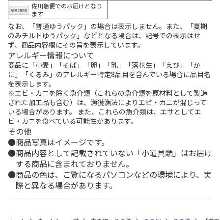
佐川急便でのお届けとなり
ます
なお、「普通ゆうパック」の場合は表示しません。また、「夏期
のみチルドゆうパック」などとなる場合は、記号での表示はせ
ず、商品内容欄にその旨を表示しています。
アレルギー情報について
商品に「小麦」「そば」「卵」「乳」「落花生」「えび」「か
に」「くるみ」のアレルギー特定8品目を含んでいる場合に品目名
を表示します。
※エビ・カニを除く魚介類（これらの魚介類を原材料として製造
された加工品も含む）は、漁獲漁法によりエビ・カニが混じって
いる場合があります。 また、これらの魚介類は、エサとしてエ
ビ・カニを食べている可能性があります。
その他
商品写真はイメージです。
商品内容として記載されていない「小道具類」はお届け
する商品に含まれておりません。
商品の色は、ご覧になるパソコンなどの環境により、実
際と異なる場合があります。