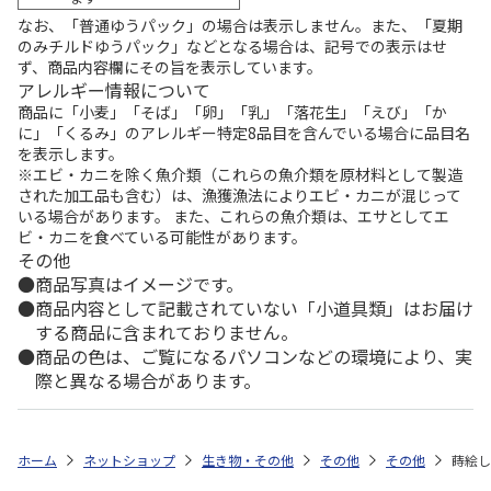
なお、「普通ゆうパック」の場合は表示しません。また、「夏期
のみチルドゆうパック」などとなる場合は、記号での表示はせ
ず、商品内容欄にその旨を表示しています。
アレルギー情報について
商品に「小麦」「そば」「卵」「乳」「落花生」「えび」「か
に」「くるみ」のアレルギー特定8品目を含んでいる場合に品目名
を表示します。
※エビ・カニを除く魚介類（これらの魚介類を原材料として製造
された加工品も含む）は、漁獲漁法によりエビ・カニが混じって
いる場合があります。 また、これらの魚介類は、エサとしてエ
ビ・カニを食べている可能性があります。
その他
商品写真はイメージです。
商品内容として記載されていない「小道具類」はお届け
する商品に含まれておりません。
商品の色は、ご覧になるパソコンなどの環境により、実
際と異なる場合があります。
ホーム
ネットショップ
生き物・その他
その他
その他
蒔絵し