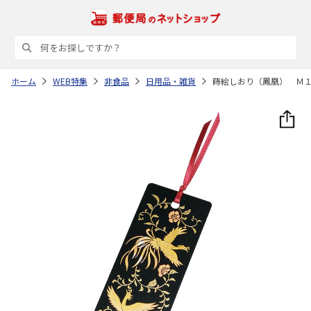
ホーム
WEB特集
非食品
日用品・雑貨
蒔絵しおり（鳳凰） Ｍ