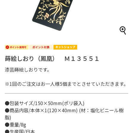
蒔絵しおり（鳳凰） Ｍ１３５５１
漆芸蒔絵しおりです。
※1回のご注文はお一人様5個までとさせていただきます。
●包装サイズ/150×50mm(ポリ袋入)
●商品内容/本体×1(120×40mm) (材：塩化ビニール樹
脂)
●重量/8g
●生産国/日本