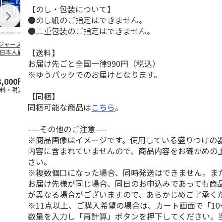
【のし・包装について】
●のし紙のご指定はできません。
●二重包装のご指定はできません。
ジャース 大谷翔
MLB ドジャース 大
ドジャース 大谷翔
MLB ドジャー
【送料】
 日本人最多53試
谷翔平 2026 NL 3・
平 日本人最多53試
谷翔平・山本
連続出塁記念 ダ
4月投手
…
合連続出塁記念 コ
佐々木朗希 
お届け先ごと全国一律990円（税込）
…
イ
…
※ゆうパックでのお届けとなります。
3,000円
33,000円
9,900円
8,500円
送料・税込)
(送料・税込)
(送料・税込)
(送料・税込)
【同梱】
同梱可能な商品は
こちら
。
----その他のご注意----
※商品画像はイメージです。使用している盛りつけの
内容に含まれていませんので、商品内容をお確かめの
さい。
※複数個口になった場合、同時発送はできません。ま
お届け先様が同じ場合、同日のお申込みであっても商
が異なる場合がございますので、あらかじめご了承く
※11点以上、ご購入希望の場合は、カート画面で「10
数量を入力し「再計算」ボタンを押下してください。