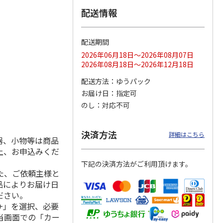
配送情報
配送期間
ス 大
MLB ドジャース 大
ドジャース 大谷翔
MLB ドジャース 大
由伸・
谷翔平 2026 NL 3・
平 日本人最多53試
谷翔平 2026 NL 3・
2026年06月18日～2026年08月07日
日本人
…
4月投手
…
合連続出塁記念 シ
4月投手
…
2026年08月18日～2026年12月18日
ル
…
17,000円
17,000円
8,500円
配送方法
ゆうパック
(送料・税込)
(送料・税込)
(送料・税込)
お届け日
指定可
のし
対応不可
決済方法
詳細はこちら
器、小物等は商品
上、お申込みくだ
下記の決済方法がご利用頂けます。
た、ご依頼主様と
品によりお届け日
ださい。
+」を選択、必要
当画面での「カー