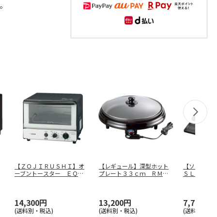
。
【ＺＯＪＩＲＵＳＨＩ】オ
【レギュール】深型ホット
【ソレイユ
ーブントースター ＥＱ－
プレート３３ｃｍ ＲＭ－
ＳＬ－１０
ＳＢ２２－
…
８４４４
14,300円
13,200円
7,700円
(送料別・税込)
(送料別・税込)
(送料別・税込