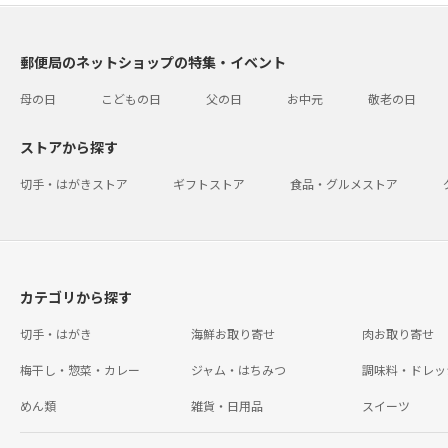
郵便局のネットショップの特集・イベント
母の日
こどもの日
父の日
お中元
敬老の日
ストアから探す
切手・はがきストア
ギフトストア
食品・グルメストア
カテゴリから探す
切手・はがき
海鮮お取り寄せ
肉お取り寄せ
梅干し・惣菜・カレー
ジャム・はちみつ
調味料・ドレッ
めん類
雑貨・日用品
スイーツ