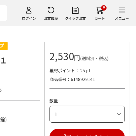
0
ログイン
注文履歴
クイック注文
カート
メニュー
2,530
円
１
(送料別・税込)
獲得ポイント： 25 pt
商品番号
6148929141
す。
数量
、真鍮)