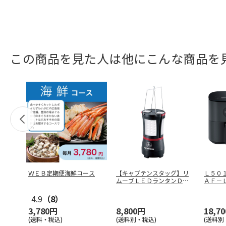
この商品を見た人は他にこんな商品を
ＷＥＢ定期便海鮮コース
【キャプテンスタッグ】リ
Ｌ５０
ムーブＬＥＤランタンＤ
ＡＦ－
Ｘ ＵＫ－４
…
4.9
（8）
3,780円
8,800円
18,7
(送料・税込)
(送料別・税込)
(送料別