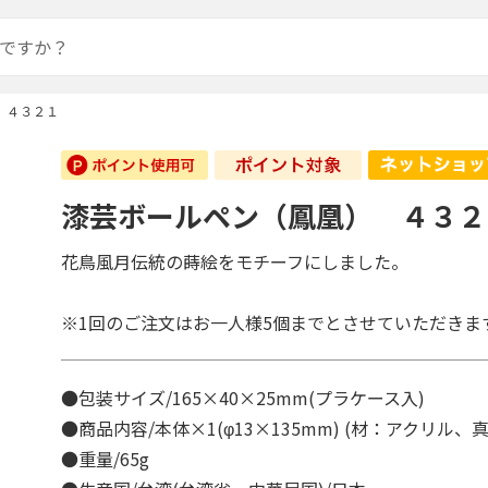
 ４３２１
漆芸ボールペン（鳳凰） ４３２
花鳥風月伝統の蒔絵をモチーフにしました。
※1回のご注文はお一人様5個までとさせていただきま
●包装サイズ/165×40×25mm(プラケース入)
●商品内容/本体×1(φ13×135mm) (材：アクリル
●重量/65g