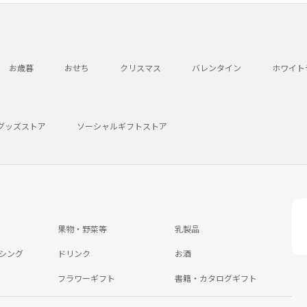
お歳暮
おせち
クリスマス
バレンタイン
ホワイト
グッズストア
ソーシャルギフトストア
果物・野菜等
乳製品
シング
ドリンク
お酒
フラワーギフト
書籍・カタログギフト