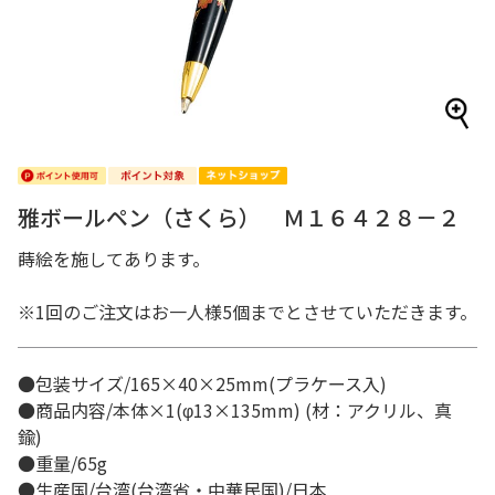
雅ボールペン（さくら） Ｍ１６４２８－２
蒔絵を施してあります。
※1回のご注文はお一人様5個までとさせていただきます。
●包装サイズ/165×40×25mm(プラケース入)
●商品内容/本体×1(φ13×135mm) (材：アクリル、真
鍮)
●重量/65g
●生産国/台湾(台湾省・中華民国)/日本