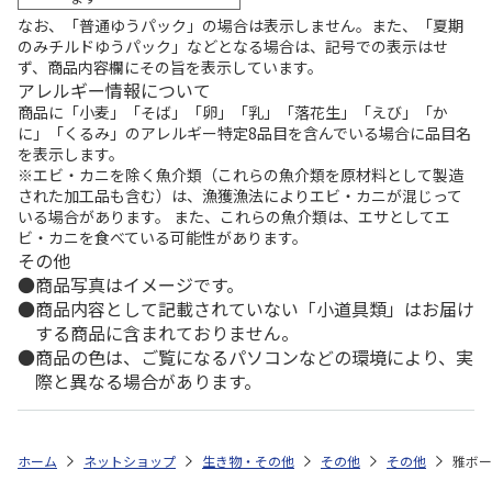
なお、「普通ゆうパック」の場合は表示しません。また、「夏期
のみチルドゆうパック」などとなる場合は、記号での表示はせ
ず、商品内容欄にその旨を表示しています。
アレルギー情報について
商品に「小麦」「そば」「卵」「乳」「落花生」「えび」「か
に」「くるみ」のアレルギー特定8品目を含んでいる場合に品目名
を表示します。
※エビ・カニを除く魚介類（これらの魚介類を原材料として製造
された加工品も含む）は、漁獲漁法によりエビ・カニが混じって
いる場合があります。 また、これらの魚介類は、エサとしてエ
ビ・カニを食べている可能性があります。
その他
商品写真はイメージです。
商品内容として記載されていない「小道具類」はお届け
する商品に含まれておりません。
商品の色は、ご覧になるパソコンなどの環境により、実
際と異なる場合があります。
ホーム
ネットショップ
生き物・その他
その他
その他
雅ボー