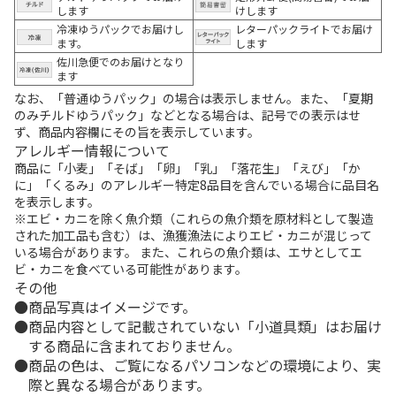
します
けします
冷凍ゆうパックでお届けし
レターパックライトでお届け
ます。
します
佐川急便でのお届けとなり
ます
なお、「普通ゆうパック」の場合は表示しません。また、「夏期
のみチルドゆうパック」などとなる場合は、記号での表示はせ
ず、商品内容欄にその旨を表示しています。
アレルギー情報について
商品に「小麦」「そば」「卵」「乳」「落花生」「えび」「か
に」「くるみ」のアレルギー特定8品目を含んでいる場合に品目名
を表示します。
※エビ・カニを除く魚介類（これらの魚介類を原材料として製造
された加工品も含む）は、漁獲漁法によりエビ・カニが混じって
いる場合があります。 また、これらの魚介類は、エサとしてエ
ビ・カニを食べている可能性があります。
その他
商品写真はイメージです。
商品内容として記載されていない「小道具類」はお届け
する商品に含まれておりません。
商品の色は、ご覧になるパソコンなどの環境により、実
際と異なる場合があります。