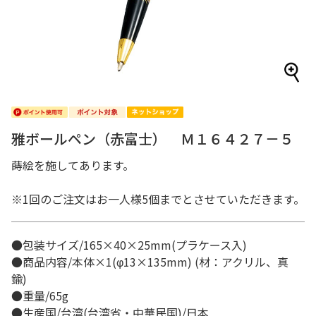
雅ボールペン（赤富士） Ｍ１６４２７－５
蒔絵を施してあります。
※1回のご注文はお一人様5個までとさせていただきます。
●包装サイズ/165×40×25mm(プラケース入)
●商品内容/本体×1(φ13×135mm) (材：アクリル、真
鍮)
●重量/65g
●生産国/台湾(台湾省・中華民国)/日本