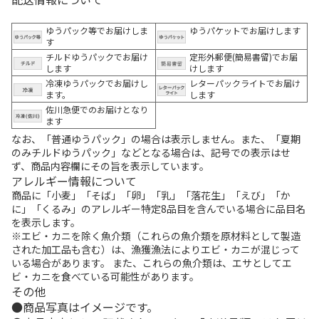
ゆうパック等でお届けしま
ゆうパケットでお届けします
す
チルドゆうパックでお届け
定形外郵便(簡易書留)でお届
します
けします
冷凍ゆうパックでお届けし
レターパックライトでお届け
ます。
します
佐川急便でのお届けとなり
ます
なお、「普通ゆうパック」の場合は表示しません。また、「夏期
のみチルドゆうパック」などとなる場合は、記号での表示はせ
ず、商品内容欄にその旨を表示しています。
アレルギー情報について
商品に「小麦」「そば」「卵」「乳」「落花生」「えび」「か
に」「くるみ」のアレルギー特定8品目を含んでいる場合に品目名
を表示します。
※エビ・カニを除く魚介類（これらの魚介類を原材料として製造
された加工品も含む）は、漁獲漁法によりエビ・カニが混じって
いる場合があります。 また、これらの魚介類は、エサとしてエ
ビ・カニを食べている可能性があります。
その他
商品写真はイメージです。