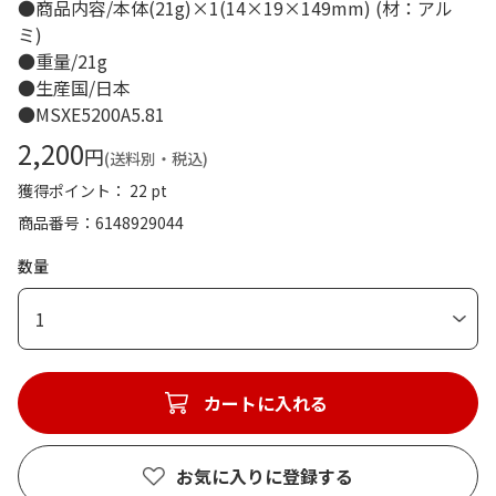
●商品内容/本体(21g)×1(14×19×149mm) (材：アル
ミ)
●重量/21g
●生産国/日本
●MSXE5200A5.81
2,200
円
(送料別・税込)
獲得ポイント： 22 pt
商品番号
6148929044
数量
1
カートに入れる
お気に入りに登録する