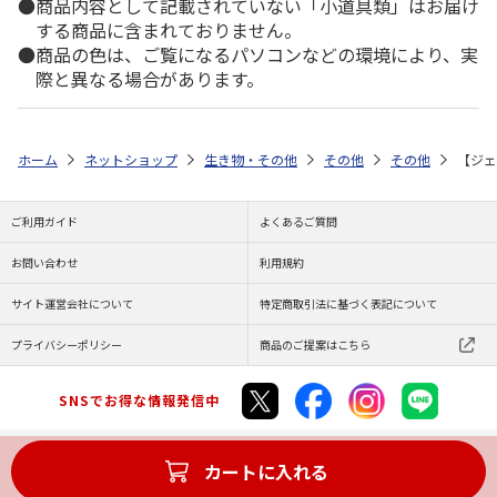
商品内容として記載されていない「小道具類」はお届け
する商品に含まれておりません。
商品の色は、ご覧になるパソコンなどの環境により、実
際と異なる場合があります。
ホーム
ネットショップ
生き物・その他
その他
その他
【ジェ
ご利用ガイド
よくあるご質問
お問い合わせ
利用規約
サイト運営会社について
特定商取引法に基づく表記について
プライバシーポリシー
商品のご提案はこちら
SNSでお得な情報発信中
カートに入れる
Copyright (C) JAPAN POST Co.,Ltd. All Rights Reserved.