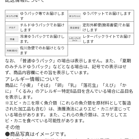
ゆうパック等でお届けしま
ゆうパケットでお届けします
す
チルドゆうパックでお届け
定形外郵便(簡易書留)でお届
します
けします
冷凍ゆうパックでお届けし
レターパックライトでお届け
ます。
します
佐川急便でのお届けとなり
ます
なお、「普通ゆうパック」の場合は表示しません。また、「夏期
のみチルドゆうパック」などとなる場合は、記号での表示はせ
ず、商品内容欄にその旨を表示しています。
アレルギー情報について
商品に「小麦」「そば」「卵」「乳」「落花生」「えび」「か
に」「くるみ」のアレルギー特定8品目を含んでいる場合に品目名
を表示します。
※エビ・カニを除く魚介類（これらの魚介類を原材料として製造
された加工品も含む）は、漁獲漁法によりエビ・カニが混じって
いる場合があります。 また、これらの魚介類は、エサとしてエ
ビ・カニを食べている可能性があります。
その他
商品写真はイメージです。