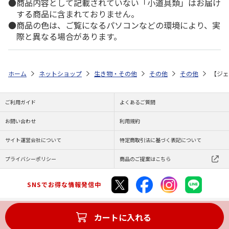
商品内容として記載されていない「小道具類」はお届け
する商品に含まれておりません。
商品の色は、ご覧になるパソコンなどの環境により、実
際と異なる場合があります。
ホーム
ネットショップ
生き物・その他
その他
その他
【ジェ
ご利用ガイド
よくあるご質問
お問い合わせ
利用規約
サイト運営会社について
特定商取引法に基づく表記について
プライバシーポリシー
商品のご提案はこちら
SNSでお得な情報発信中
カートに入れる
Copyright (C) JAPAN POST Co.,Ltd. All Rights Reserved.